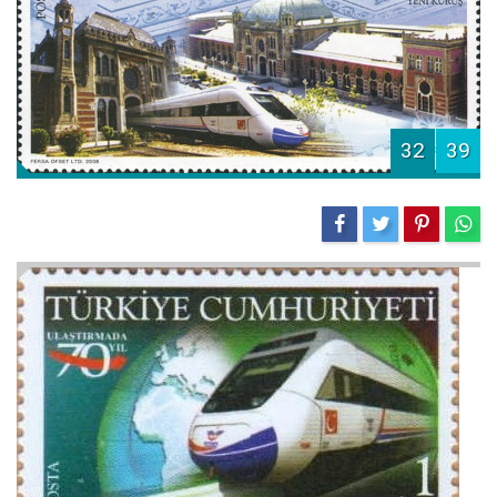
32
39