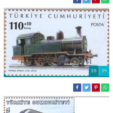
35
39