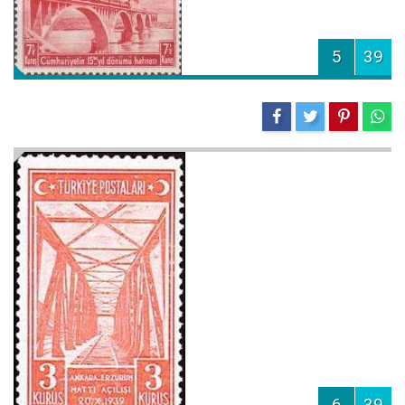
5
39
6
39