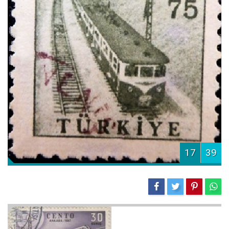
17
39