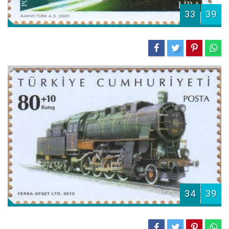
33
39
34
39