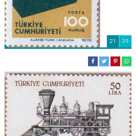
21
39