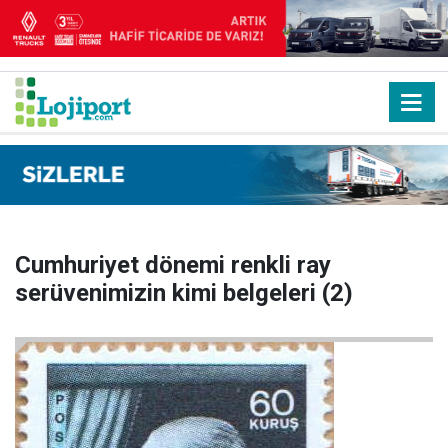
Cumhuriyet dönemi renkli ray
serüvenimizin kimi belgeleri (2)