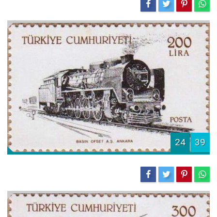
24
39