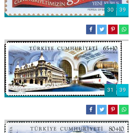
30
39
31
39