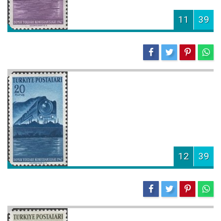
11
39
12
39