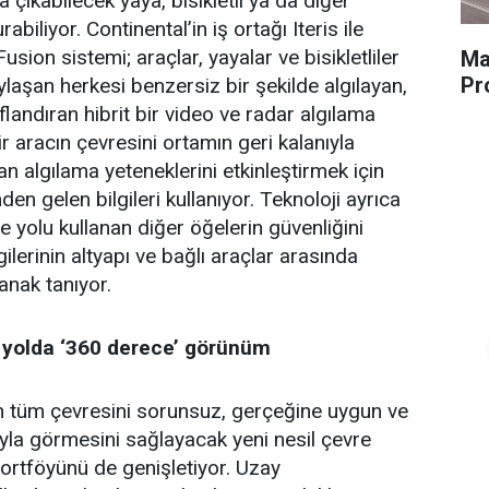
a çıkabilecek yaya, bisikletli ya da diğer
rabiliyor. Continental’in iş ortağı Iteris ile
usion sistemi; araçlar, yayalar ve bisikletliler
Ma
Pr
laşan herkesi benzersiz bir şekilde algılayan,
flandıran hibrit bir video ve radar algılama
r aracın çevresini ortamın geri kalanıyla
n algılama yeteneklerini etkinleştirmek için
en gelen bilgileri kullanıyor. Teknoloji ayrıca
 yolu kullanan diğer öğelerin güvenliğini
gilerinin altyapı ve bağlı araçlar arasında
anak tanıyor.
e yolda ‘360 derece’ görünüm
ın tüm çevresini sorunsuz, gerçeğine uygun ve
ıyla görmesini sağlayacak yeni nesil çevre
ortföyünü de genişletiyor. Uzay