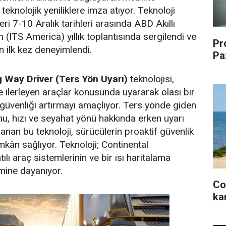
teknolojik yeniliklere imza atıyor. Teknoloji
leri 7-10 Aralık tarihleri arasında ABD Akıllı
 (ITS America) yıllık toplantısında sergilendi ve
Pr
an ilk kez deneyimlendi.
Pa
 Way Driver (Ters Yön Uyarı)
teknolojisi,
e ilerleyen araçlar konusunda uyararak olası bir
güvenliği artırmayı amaçlıyor. Ters yönde giden
, hızı ve seyahat yönü hakkında erken uyarı
anan bu teknoloji, sürücülerin proaktif güvenlik
mkân sağlıyor. Teknoloji; Continental
ılı araç sistemlerinin ve bir ısı haritalama
imine dayanıyor.
Co
ka