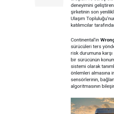
deneyimini geliştiren 
şirketinin son yenilik
Ulaşım Topluluğu’nun
katılımcılar tarafınd
Continental’in
Wrong
sürücüleri ters yönd
risk durumuna karşı 
bir sürücünün konumu
sistemi olarak tanıml
önlemleri almasına i
sensörlerinin, bağlant
algoritmasının bileş