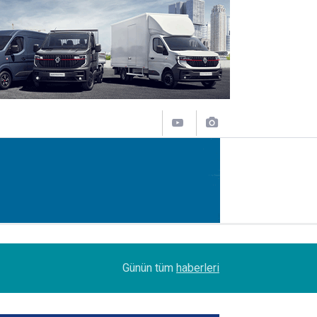
14:09
Petrol Ofisi Grubu 18. kez zirvede
Günün tüm
haberleri