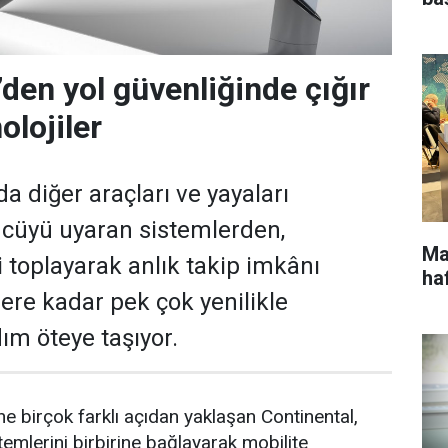
’den yol güvenliğinde çığır
olojiler
da diğer araçları ve yayaları
ücüyü uyaran sistemlerden,
Ma
i toplayarak anlık takip imkânı
ha
lere kadar pek çok yenilikle
dım öteye taşıyor.
ne birçok farklı açıdan yaklaşan Continental,
temlerini birbirine bağlayarak mobilite