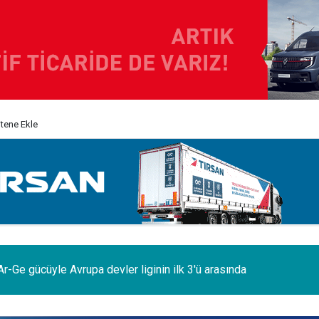
itene Ekle
odelleri Ağustos’a özel 1.199.000 TL’den başlayan fiyatlarla