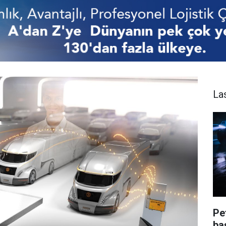
Las
Pe
ba