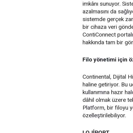
imkânı sunuyor. Siste
azalmasını da sağlıyo
sistemde gerçek zaman
bir cihaza veri gönder
ContiConnect portalı
hakkında tam bir gör
Filo yönetimi için 
Continental, Dijital 
haline getiriyor. Bu 
kullanımına hazır ha
dâhil olmak üzere tekn
Platform, bir filoyu 
özelleştirilebiliyor.
LOJİPORT