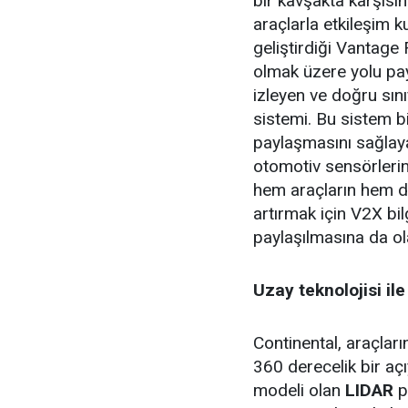
bir kavşakta karşısın
araçlarla etkileşim ku
geliştirdiği Vantage F
olmak üzere yolu pay
izleyen ve doğru sını
sistemi. Bu sistem bi
paylaşmasını sağlaya
otomotiv sensörlerind
hem araçların hem de
artırmak için V2X bil
paylaşılmasına da ol
Uzay teknolojisi il
Continental, araçlar
360 derecelik bir aç
modeli olan
LIDAR
p