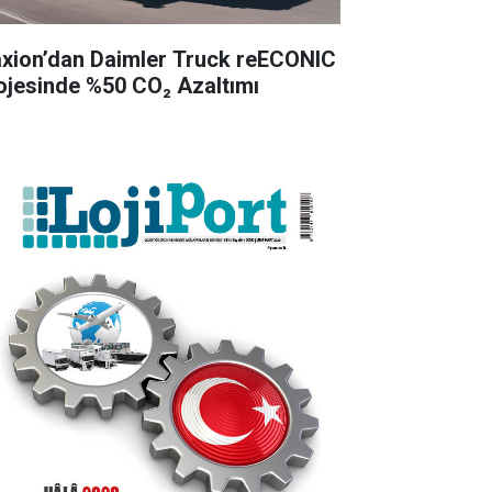
xion’dan Daimler Truck reECONIC
ojesinde %50 CO₂ Azaltımı