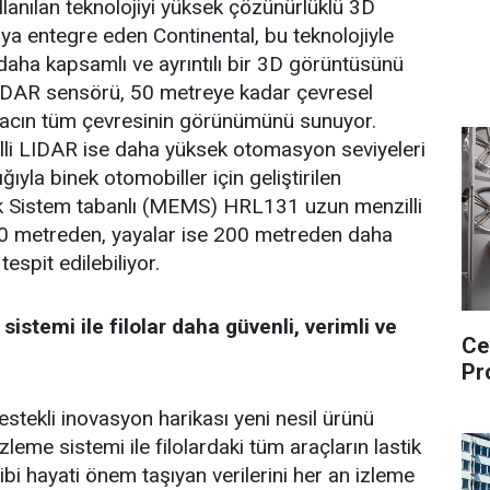
lanılan teknolojiyi yüksek çözünürlüklü 3D
a entegre eden Continental, bu teknolojiyle
daha kapsamlı ve ayrıntılı bir 3D görüntüsünü
LIDAR sensörü, 50 metreye kadar çevresel
aracın tüm çevresinin görünümünü sunuyor.
i LIDAR ise daha yüksek otomasyon seviyeleri
ğıyla binek otomobiller için geliştirilen
k Sistem tabanlı (MEMS) HRL131 uzun menzilli
00 metreden, yayalar ise 200 metreden daha
espit edilebiliyor.
 sistemi ile filolar daha güvenli, verimli ve
Ce
Pr
estekli inovasyon harikası yeni nesil ürünü
zleme sistemi ile filolardaki tüm araçların lastik
gibi hayati önem taşıyan verilerini her an izleme