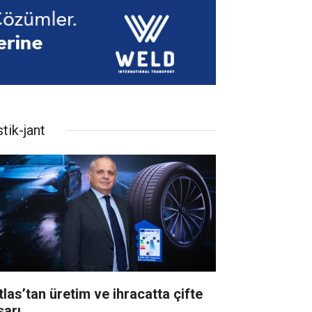
tik-jant
tlas’tan üretim ve ihracatta çifte
şarı