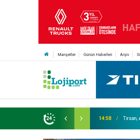
Manşetler
Günün Haberleri
Arşiv
S
er liginin ilk 3'ü arasında
24
14:19
MAXUS m