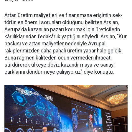
Artan üretim ma­liyetleri ve finans­mana erişimin sek­
törün en önemli sorunları oldu­ğunu belirten Arslan,
Avrupa'da kazanılan pazarı korumak için üreticilerin
kârlılıklarından fe­dakârlık yaptığını söyledi. Arslan, "Kur
baskısı ve artan maliyetler nedeniyle Avrupalı
rakiplerimiz­den daha pahalı üretim yapar ha­le geldik.
Buna rağmen kaliteden ödün vermeden ihracatı
sürdüre­rek ülkeye döviz kazandırmaya ve sanayi
çarklarını döndürmeye ça­lışıyoruz" diye konuştu.