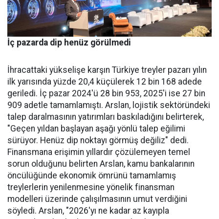
İç pazarda dip henüz görülmedi
İhracattaki yükselişe karşın Türkiye treyler pazarı yılın
ilk yarısında yüzde 20,4 küçülerek 12 bin 168 adede
geriledi. İç pa­zar 2024'ü 28 bin 953, 2025'i ise 27 bin
909 adetle tamamlamış­tı. Arslan, lojistik sektöründeki
talep daralmasının yatırımları baskıladığını belirterek,
"Geçen yıldan başlayan aşağı yönlü talep eğilimi
sürüyor. Henüz dip nok­tayı görmüş değiliz" dedi.
Finans­mana erişimin yıllardır çözüle­meyen temel
sorun olduğunu be­lirten Arslan, kamu bankalarının
öncülüğünde ekonomik ömrü­nü tamamlamış
treylerlerin ye­nilenmesine yönelik finansman
modelleri üzerinde çalışılması­nın umut verdiğini
söyledi. Ars­lan, "2026'yı ne kadar az kayıpla