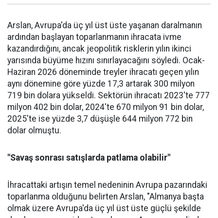
Arslan, Avrupa'da üç yıl üst üste yaşanan daralma­nın
ardından başlayan toparlan­manın ihracata ivme
kazandır­dığını, ancak jeopolitik riskle­rin yılın ikinci
yarısında büyüme hızını sınırlayacağını söyledi. Ocak-
Haziran 2026 döneminde treyler ihracatı geçen yılın
aynı dönemine göre yüzde 17,3 artarak 300 milyon
719 bin dolara yüksel­di. Sektörün ihracatı 2023'te 777
milyon 402 bin dolar, 2024'te 670 milyon 91 bin dolar,
2025'te ise yüzde 3,7 düşüşle 644 milyon 772 bin
dolar olmuştu.
"Savaş sonrası satışlarda patlama olabilir"
İhracattaki artışın temel nede­ninin Avrupa pazarındaki
topar­lanma olduğunu belirten Arslan, "Almanya başta
olmak üzere Av­rupa'da üç yıl üst üste güçlü şe­kilde