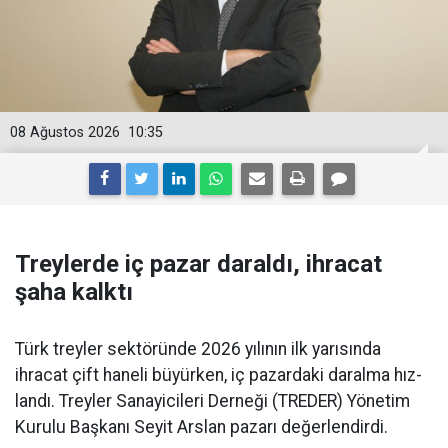
08 Ağustos 2026
10:35
Treylerde iç pazar daraldı, ihracat
şaha kalktı
Türk treyler sektöründe 2026 yılının ilk yarısın­da
ihracat çift haneli bü­yürken, iç pazardaki daralma hız­
landı. Treyler Sanayicileri Der­neği (TREDER) Yönetim
Kurulu Başkanı Seyit Arslan pazarı değerlendirdi.