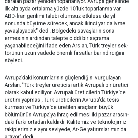
daralan pazar yeniden to­parlanıyor. Avrupa genelinde
ilk altı ayda ortalama yüzde 10'luk toparlanma var.
ABD-İran geri­limi talebi olumsuz etkilese de yıl
sonunda büyüme sürecek, ancak ikinci yarıda ivme
yavaşlayacak" dedi. Bölgedeki savaşların sona
ermesinin ardından talepte ciddi bir sıçrama
yaşanabileceğini ifa­de eden Arslan, Türk treyler sek­
törünün uzun vadede önemli fır­satlar barındırdığını
söyledi.
Avrupa'daki konumlarının güçlendiğini vurgulayan
Arslan, "Türk treyler üreticisi artık Avru­palı bir üretici
ola­rak kabul ediliyor. Avrupalı üreticile­rin Türkiye'de
üre­tim yapması, Türk üreticilerin Avru­pa'da tesis
kurması ve Türkiye'de üreti­len araçların büyük
bölümünün Avru­pa'ya ihraç edilme­si iki pazar arasın­
daki farkı ortadan kaldırdı. Kalitemiz ve teknolojimiz
ra­kiplerimizle aynı seviyede, Ar-Ge ya­tırımlarımız da
ar­tıyor" dedi.