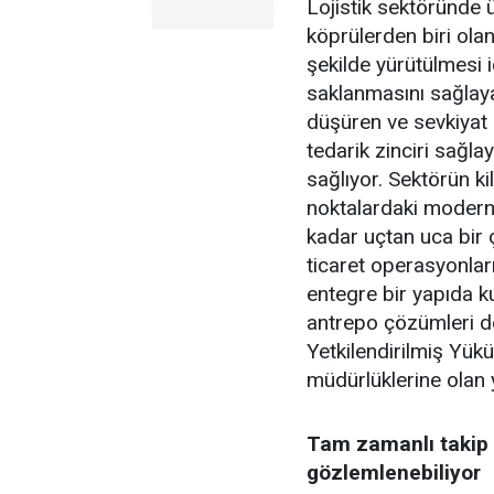
Lojistik sektöründe ür
köprülerden biri ol
şekilde yürütülmesi 
saklanmasını sağlaya
düşüren ve sevkiyat 
tedarik zinciri sağ
sağlıyor. Sektörün kil
noktalardaki modern
kadar uçtan uca bir 
ticaret operasyonları
entegre bir yapıda 
antrepo çözümleri de
Yetkilendirilmiş Yük
müdürlüklerine olan y
Tam zamanlı takip 
gözlemlenebiliyor