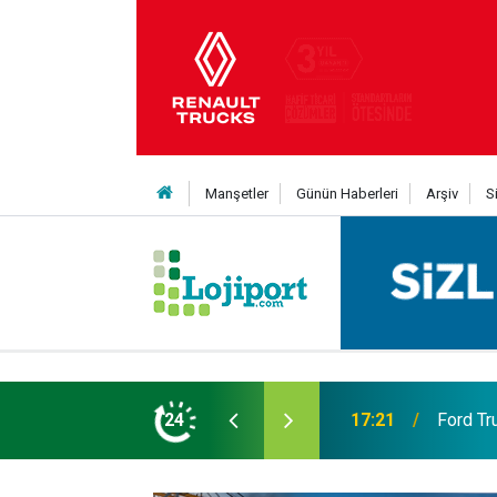
Manşetler
Günün Haberleri
Arşiv
S
eni Nesil Kabin Projesi’nde birleşecek
24
10:35
Treylerd