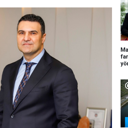
Ma
fa
yö