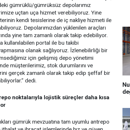
deki gümrüklü/gümrüksüz depolarımız
imize uçtan uça hizmet verebiliyoruz. Yine
inin kendi tesislerine de iç nakliye hizmeti ile
iliyoruz. Depolarımızdan yüklenilen araçları
ında yine tam zamanlı olarak takip edebiliyor.
kullanılabilen portal ile bu takibi
apmasına olanak sağlıyoruz. İzlenebilirliği bir
msediğimiz için gelişmiş depo yönetimi
nde müşterilerimiz, stok durumlarını ve
ini gerçek zamanlı olarak takip edip şeffaf bir
biliyorlar.” dedi.
Nu
de
po noktalarıyla lojistik süreçler daha kısa
or
dıkları gümrük mevzuatına tam uyumlu antrepo
ithalat ve ihracat işlemlerinde hız ve güven