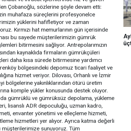
den Çobanoğlu, sözlerine şöyle devam etti:
izin muhafaza süreçlerini profesyonelce
imizin yüklerini hafifletiyor ve zaman
yoruz. Kırmızı hat memurlarının gün içerisinde
Ayb
ması bu sayede müşterilerimizin gümrük
üç
işlemleri bitirmesini sağlıyor. Antrepolarımızın
ından kaynaklıda firmaların gümrükçüleri
eçleri daha kısa sürede bitirmesine yardımcı
renköy bölgesindeki depomuz ticari faaliyet ve
lığına hizmet veriyor. Dilovası, Orhanlı ve İzmir
yi bölgelerine yakınlıklarından ötürü üretim
arına komple yükler konusunda destek oluyor.
ında gümrüklü ve gümrüksüz depolama, yükleme
eri, lisanslı ADR depoculuğu, uzman kadro,
eti, envanter yönetimi ve elleçleme hizmeti,
leme hizmetleri yer alıyor. Ayrıca katma değerli
ı müşterilerimize sunuyoruz. Tüm