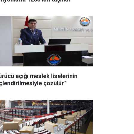
ürücü açığı meslek liselerinin
çlendirilmesiyle çözülür”