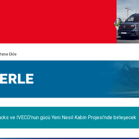
itene Ekle
e iç pazar daraldı, ihracat şaha kalktı