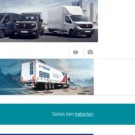
09:47
Her biri 120 tonluk 3 Boeing 777, kamyonlarla 1
Günün tüm
haberleri