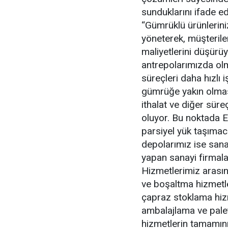
sunduklarını ifade e
“Gümrüklü ürünlerin
yöneterek, müşteriler
maliyetlerini düşürü
antrepolarımızda ol
süreçleri daha hızlı 
gümrüğe yakın olmas
ithalat ve diğer sür
oluyor. Bu noktada E
parsiyel yük taşımacı
depolarımız ise sana
yapan sanayi firmal
Hizmetlerimiz aras
ve boşaltma hizmetl
çapraz stoklama hizm
ambalajlama ve palet
hizmetlerin tamamın