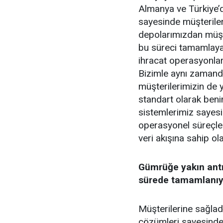
Almanya ve Türkiye’
sayesinde müşteriler
depolarımızdan müşter
bu süreci tamamlayab
ihracat operasyonlar
Bizimle aynı zamanda 
müşterilerimizin de y
standart olarak beni
sistemlerimiz sayesi
operasyonel süreçler
veri akışına sahip ola
Gümrüğe yakın antre
sürede tamamlanıy
Müşterilerine sağla
çözümleri sayesinde 