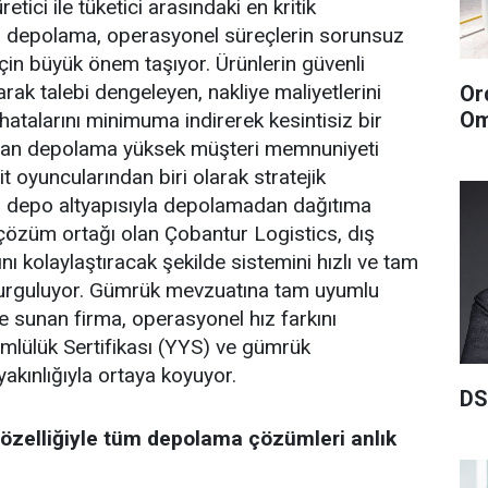
etici ile tüketici arasındaki en kritik
an depolama, operasyonel süreçlerin sorunsuz
için büyük önem taşıyor. Ürünlerin güvenli
rak talebi dengeleyen, nakliye maliyetlerini
Or
Om
hatalarını minimuma indirerek kesintisiz bir
layan depolama yüksek müşteri memnuniyeti
it oyuncularından biri olarak stratejik
 depo altyapısıyla depolamadan dağıtıma
çözüm ortağı olan Çobantur Logistics, dış
nı kolaylaştıracak şekilde sistemini hızlı ve tam
kurguluyor. Gümrük mevzuatına tam uyumlu
 sunan firma, operasyonel hız farkını
ümlülük Sertifikası (YYS) ve gümrük
akınlığıyla ortaya koyuyor.
DS
özelliğiyle tüm depolama çözümleri anlık