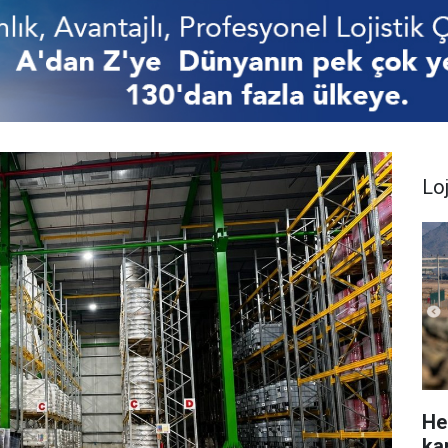
Loj
He
ka