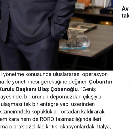
Av
ta
i yönetme konusunda uluslararası operasyon
a ile yönetilmesi gerektiğine değinen
Çobantur
Kurulu Başkanı Ulaş Çobanoğlu
, “Geniş
sayesinde, bir ürünün depomuzdan çıkışıyla
a ulaşması tek bir entegre yapı üzerinden
tik zincirindeki kopuklukları ortadan kaldırarak
. Hem kara hem de RORO taşımacılığında ileri
ma olarak özellikle kritik lokasyonlardaki İtalya,