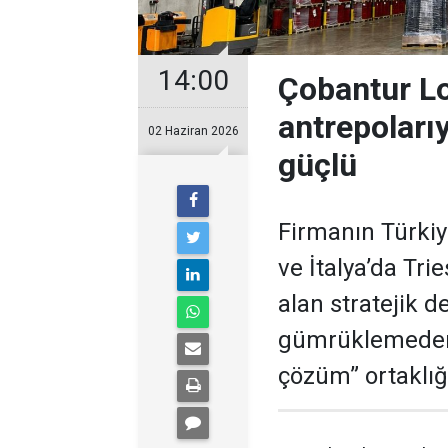
14:00
Çobantur Lo
antrepolarıy
02 Haziran 2026
güçlü
Firmanın Türkiye
ve İtalya’da Trie
alan stratejik d
gümrüklemeden 
çözüm” ortaklığ