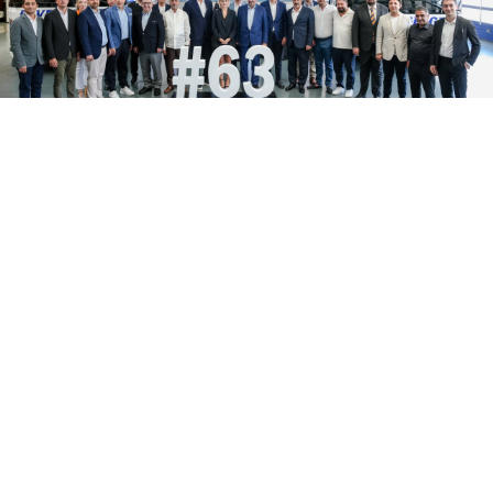
06 Ağustos 2026
18:04
Enver Geçgel Turizm, filosuna 63
Yıldız daha kattı
Enver Geçgel Turizm’in 2026 yılında 63 adet yeni
Mercedes-Benz otobüs yatırımı ile, şirketin
filosundaki Mercedes-Benz araçların oranı yüzde 83’e
ulaştı.