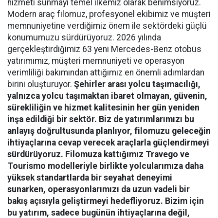
hizmeti sunmayı temel ilkemiz olarak benimsiyoruz.
Modern araç filomuz, profesyonel ekibimiz ve müşteri
memnuniyetine verdiğimiz önem ile sektördeki güçlü
konumumuzu sürdürüyoruz. 2026 yılında
gerçekleştirdiğimiz 63 yeni Mercedes-Benz otobüs
yatırımımız, müşteri memnuniyeti ve operasyon
verimliliği bakımından attığımız en önemli adımlardan
birini oluşturuyor.
Şehirler arası yolcu taşımacılığı,
yalnızca yolcu taşımaktan ibaret olmayan, güvenin,
sürekliliğin ve hizmet kalitesinin her gün yeniden
inşa edildiği bir sektör. Biz de yatırımlarımızı bu
anlayış doğrultusunda planlıyor, filomuzu geleceğin
ihtiyaçlarına cevap verecek araçlarla güçlendirmeyi
sürdürüyoruz. Filomuza kattığımız Travego ve
Tourismo modelleriyle birlikte yolcularımıza daha
yüksek standartlarda bir seyahat deneyimi
sunarken, operasyonlarımızı da uzun vadeli bir
bakış açısıyla geliştirmeyi hedefliyoruz. Bizim için
bu yatırım, sadece bugünün ihtiyaçlarına değil,