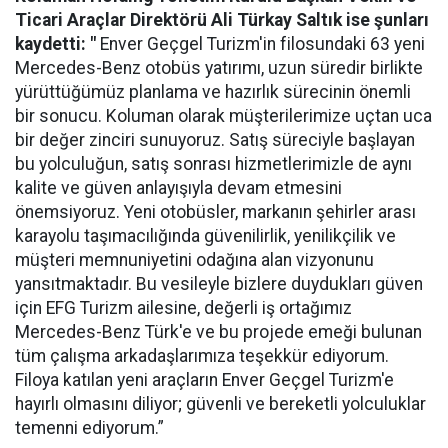
Ticari Araçlar Direktörü Ali Türkay Saltık ise şunları
kaydetti: "
Enver Geçgel Turizm'in filosundaki 63 yeni
Mercedes-Benz otobüs yatırımı, uzun süredir birlikte
yürüttüğümüz planlama ve hazırlık sürecinin önemli
bir sonucu. Koluman olarak müşterilerimize uçtan uca
bir değer zinciri sunuyoruz. Satış süreciyle başlayan
bu yolculuğun, satış sonrası hizmetlerimizle de aynı
kalite ve güven anlayışıyla devam etmesini
önemsiyoruz. Yeni otobüsler, markanın şehirler arası
karayolu taşımacılığında güvenilirlik, yenilikçilik ve
müşteri memnuniyetini odağına alan vizyonunu
yansıtmaktadır. Bu vesileyle bizlere duydukları güven
için EFG Turizm ailesine, değerli iş ortağımız
Mercedes-Benz Türk'e ve bu projede emeği bulunan
tüm çalışma arkadaşlarımıza teşekkür ediyorum.
Filoya katılan yeni araçların Enver Geçgel Turizm'e
hayırlı olmasını diliyor; güvenli ve bereketli yolculuklar
temenni ediyorum.”