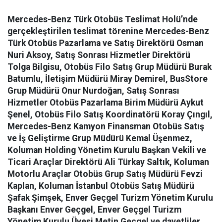
Mercedes-Benz Türk Otobüs Teslimat Holü’nde
gerçekleştirilen teslimat törenine Mercedes-Benz
Türk Otobüs Pazarlama ve Satış Direktörü Osman
Nuri Aksoy, Satış Sonrası Hizmetler Direktörü
Tolga Bilgisu, Otobüs Filo Satış Grup Müdürü Burak
Batumlu, İletişim Müdürü Miray Demirel, BusStore
Grup Müdürü Onur Nurdoğan, Satış Sonrası
Hizmetler Otobüs Pazarlama Birim Müdürü Aykut
Şenel, Otobüs Filo Satış Koordinatörü Koray Çıngıl,
Mercedes-Benz Kamyon Finansman Otobüs Satış
ve İş Geliştirme Grup Müdürü Kemal Üşenmez,
Koluman Holding Yönetim Kurulu Başkan Vekili ve
Ticari Araçlar Direktörü Ali Türkay Saltık, Koluman
Motorlu Araçlar Otobüs Grup Satış Müdürü Fevzi
Kaplan, Koluman İstanbul Otobüs Satış Müdürü
Şafak Şimşek, Enver Geçgel Turizm Yönetim Kurulu
Başkanı Enver Geçgel, Enver Geçgel Turizm
Yönetim Kurulu Üyesi Metin Geçgel ve davetliler