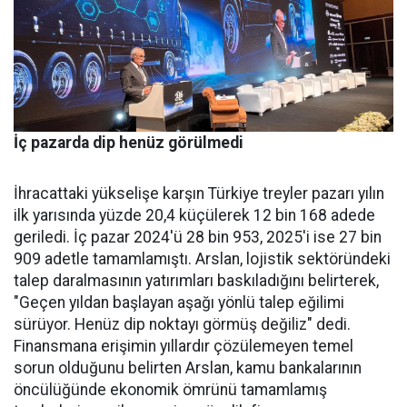
İç pazarda dip henüz görülmedi
İhracattaki yükselişe karşın Türkiye treyler pazarı yılın
ilk yarısında yüzde 20,4 küçülerek 12 bin 168 adede
geriledi. İç pa­zar 2024'ü 28 bin 953, 2025'i ise 27 bin
909 adetle tamamlamış­tı. Arslan, lojistik sektöründeki
talep daralmasının yatırımları baskıladığını belirterek,
"Geçen yıldan başlayan aşağı yönlü talep eğilimi
sürüyor. Henüz dip nok­tayı görmüş değiliz" dedi.
Finans­mana erişimin yıllardır çözüle­meyen temel
sorun olduğunu be­lirten Arslan, kamu bankalarının
öncülüğünde ekonomik ömrü­nü tamamlamış