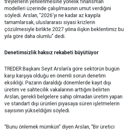
treylerlerin ye­nilenmesine yönelik finansman
modelleri üzerinde çalışılması­nın umut verdiğini
söyledi. Ars­lan, "2026'yı ne kadar az kayıpla
tamamlarsak, uluslararası siya­si krizlerin
çözülmesiyle birlik­te 2027 yılına ilişkin beklentimiz bu
yıla göre daha olumlu" dedi.
Denetimsizlik haksız rekabeti büyütüyor
TREDER Başkanı Seyit Arslan’a göre sektörün bugün
karşı karşıya olduğu en önemli sorun denetim
eksikliği. Pazarın daraldığı dönemlerde kayıt dışı
üretim ve sahtecilik vakalarının arttığını belirten
Arslan, gerekli belgelere sahip olmadan üretim yapan
ve standart dışı ürünleri piyasaya süren işletmelerin
sayısının yükseldiğini söyledi.
“Bunu önlemek mümkün” diyen Arslan, “Bir üretici