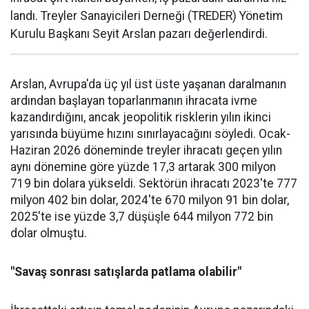
landı. Treyler Sanayicileri Der­neği (TREDER) Yönetim
Kurulu Başkanı Seyit Arslan pazarı değerlendirdi.
Arslan, Avrupa'da üç yıl üst üste yaşanan daralma­nın
ardından başlayan toparlan­manın ihracata ivme
kazandır­dığını, ancak jeopolitik riskle­rin yılın ikinci
yarısında büyüme hızını sınırlayacağını söyledi. Ocak-
Haziran 2026 döneminde treyler ihracatı geçen yılın
aynı dönemine göre yüzde 17,3 artarak 300 milyon
719 bin dolara yüksel­di. Sektörün ihracatı 2023'te 777
milyon 402 bin dolar, 2024'te 670 milyon 91 bin dolar,
2025'te ise yüzde 3,7 düşüşle 644 milyon 772 bin
dolar olmuştu.
"Savaş sonrası satışlarda patlama olabilir"