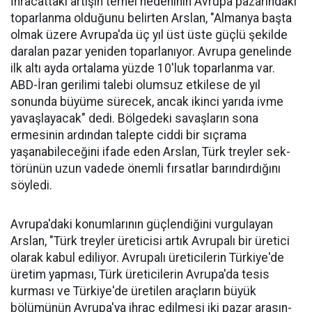
İhracattaki artışın temel nede­ninin Avrupa pazarındaki
topar­lanma olduğunu belirten Arslan, "Almanya başta
olmak üzere Av­rupa'da üç yıl üst üste güçlü şe­kilde
daralan pazar yeniden to­parlanıyor. Avrupa genelinde
ilk altı ayda ortalama yüzde 10'luk toparlanma var.
ABD-İran geri­limi talebi olumsuz etkilese de yıl
sonunda büyüme sürecek, ancak ikinci yarıda ivme
yavaşlayacak" dedi. Bölgedeki savaşların sona
ermesinin ardından talepte ciddi bir sıçrama
yaşanabileceğini ifa­de eden Arslan, Türk treyler sek­
törünün uzun vadede önemli fır­satlar barındırdığını
söyledi.
Avrupa'daki konumlarının güçlendiğini vurgulayan
Arslan, "Türk treyler üreticisi artık Avru­palı bir üretici
ola­rak kabul ediliyor. Avrupalı üreticile­rin Türkiye'de
üre­tim yapması, Türk üreticilerin Avru­pa'da tesis
kurması ve Türkiye'de üreti­len araçların büyük
bölümünün Avru­pa'ya ihraç edilme­si iki pazar arasın­