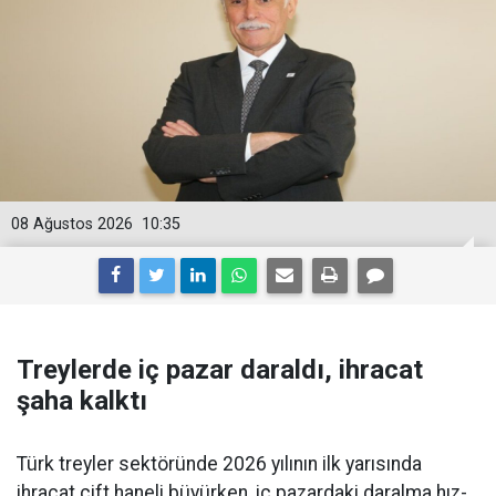
08 Ağustos 2026
10:35
Treylerde iç pazar daraldı, ihracat
şaha kalktı
Türk treyler sektöründe 2026 yılının ilk yarısın­da
ihracat çift haneli bü­yürken, iç pazardaki daralma hız­