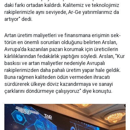
daki farkı ortadan kaldırdı. Kalitemiz ve teknolojimiz
ra­kiplerimizle aynı seviyede, Ar-Ge ya­tırımlarımız da
ar­tıyor" dedi.
Artan üretim ma­liyetleri ve finans­mana erişimin sek­
törün en önemli sorunları oldu­ğunu belirten Arslan,
Avrupa'da kazanılan pazarı korumak için üreticilerin
kârlılıklarından fe­dakârlık yaptığını söyledi. Arslan, "Kur
baskısı ve artan maliyetler nedeniyle Avrupalı
rakiplerimiz­den daha pahalı üretim yapar ha­le geldik.
Buna rağmen kaliteden ödün vermeden ihracatı
sürdüre­rek ülkeye döviz kazandırmaya ve sanayi
çarklarını döndürmeye ça­lışıyoruz" diye konuştu.