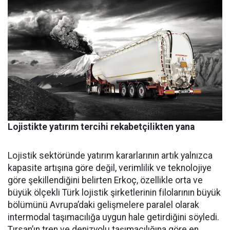
Lojistikte yatırım tercihi rekabetçilikten yana
Lojistik sektöründe yatırım ka­rarlarının artık yalnızca
kapasi­te artışına göre değil, verimlilik ve teknolojiye
göre şekillendiği­ni belirten Erkoç, özellikle orta ve
büyük ölçekli Türk lojistik şirket­lerinin filolarının büyük
bölümü­nü Avrupa’daki gelişmelere para­lel olarak
intermodal taşımacılı­ğa uygun hale getirdiğini söyledi.
Tırsan’ın tren ve denizyolu taşı­macılığına göre en