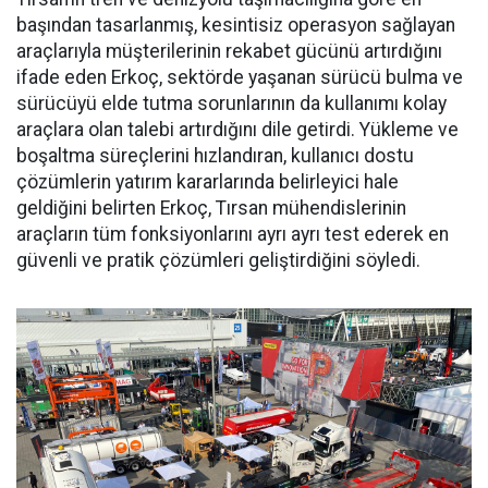
başından ta­sarlanmış, kesintisiz operasyon sağlayan
araçlarıyla müşterile­rinin rekabet gücünü artırdığını
ifade eden Erkoç, sektörde yaşa­nan sürücü bulma ve
sürücüyü el­de tutma sorunlarının da kullanı­mı kolay
araçlara olan talebi ar­tırdığını dile getirdi. Yükleme ve
boşaltma süreçlerini hızlandıran, kullanıcı dostu
çözümlerin yatı­rım kararlarında belirleyici hale
geldiğini belirten Erkoç, Tırsan mühendislerinin
araçların tüm fonksiyonlarını ayrı ayrı test ede­rek en
güvenli ve pratik çözümleri geliştirdiğini söyledi.