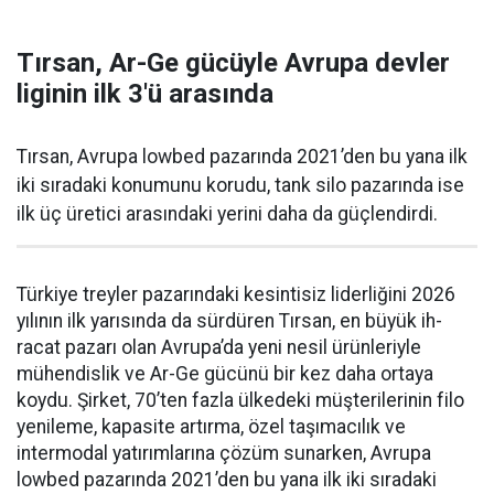
Tırsan, Ar-Ge gücüyle Avrupa devler
liginin ilk 3'ü arasında
Tırsan, Avrupa lowbed pazarında 2021’den bu yana ilk
iki sıradaki konumunu korudu, tank silo pazarında ise
ilk üç üretici arasındaki yerini daha da güçlen­dirdi.
Türkiye treyler pazarın­daki kesintisiz liderliğini 2026
yılının ilk yarısında da sürdüren Tırsan, en büyük ih­
racat pazarı olan Avrupa’da yeni nesil ürünleriyle
mühendislik ve Ar-Ge gücünü bir kez daha orta­ya
koydu. Şirket, 70’ten fazla ül­kedeki müşterilerinin filo
yenile­me, kapasite artırma, özel taşıma­cılık ve
intermodal yatırımlarına çözüm sunarken, Avrupa
lowbed pazarında 2021’den bu yana ilk iki sıradaki