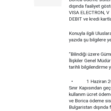
dışında faaliyet gös
VISA ELECTRON, V
DEBIT ve kredi kartla
Konuyla ilgili Ulusla
yazıda şu bilgilere ye
“Bilindiği üzere Gümr
İlişkiler Genel Müdü
tarihli bilgilendirme 
• 1 Haziran 2015 s
Sınır Kapısından geç
kullanım ücret ödeme
ve Borica ödeme sist
Bulgaristan dışında 