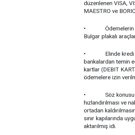
düzenlenen VISA, 
MAESTRO ve BORICA D
• Ödemelerin kredi
Bulgar plakalı araçla
• Elinde kredi kart
bankalardan temin ed
kartlar (DEBIT KART)
ödemelere izin veril
• Söz konusu değiş
hızlandırılması ve n
ortadan kaldırılması
sınır kapılarında uyg
aktarılmış idi.