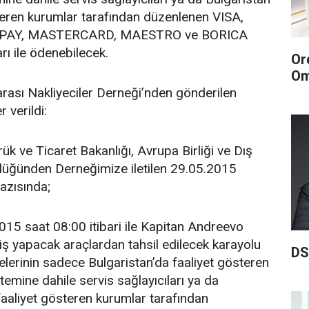
teren kurumlar tarafından düzenlenen VISA,
 PAY, MASTERCARD, MAESTRO ve BORICA
rı ile ödenebilecek.
Or
Om
rarası Nakliyeciler Derneği’nden gönderilen
r verildi:
ük ve Ticaret Bakanlığı, Avrupa Birliği ve Dış
rlüğünden Derneğimize iletilen 29.05.2015
yazısında;
aat 08:00 itibari ile Kapitan Andreevo
iş yapacak araçlardan tahsil edilecek karayolu
DS
lerinin sadece Bulgaristan’da faaliyet gösteren
emine dahile servis sağlayıcıları ya da
faaliyet gösteren kurumlar tarafından