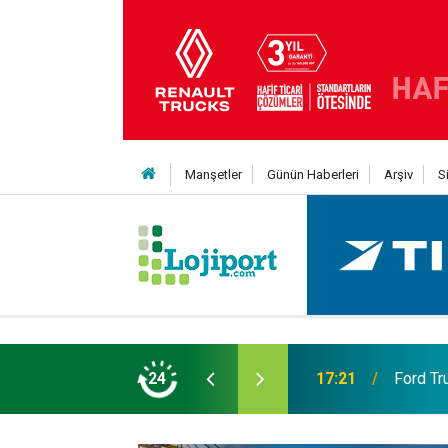
Manşetler
Günün Haberleri
Arşiv
S
eni Nesil Kabin Projesi’nde birleşecek
24
10:35
Treylerd