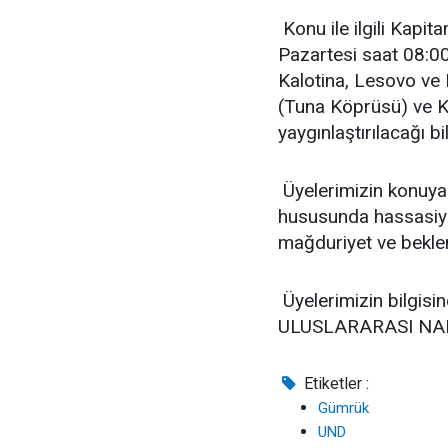
Konu ile ilgili Kapi
Pazartesi saat 08:00
Kalotina, Lesovo ve 
(Tuna Köprüsü) ve Ku
yaygınlaştırılacağı bil
Üyelerimizin konuya 
hususunda hassasiyet 
mağduriyet ve bekl
Üyelerimizin bilgisi
ULUSLARARASI NA
Etiketler :
Gümrük
UND