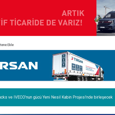
itene Ekle
e iç pazar daraldı, ihracat şaha kalktı