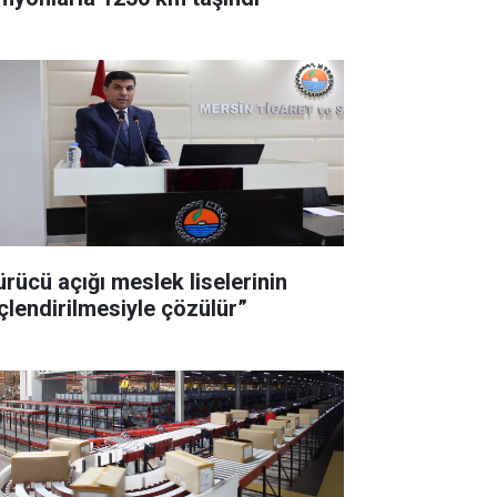
ürücü açığı meslek liselerinin
çlendirilmesiyle çözülür”