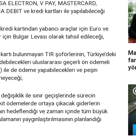
VISA ELECTRON, V PAY, MASTERCARD,
EBIT ve kredi kartları ile yapılabileceği
 kartından yabancı araçlar için Euro ve
r için Bulgar Levası olarak tahsil edileceği,
Ma
ı bulunmayan TIR şoförlerinin, Türkiye’deki
fa
ebilecekleri uluslararası geçerli ön ödemeli
yö
 ile de ödeme yapabilecekleri ve peşin
meyeceği,
iklik ile sınır geçişlerinde sürecin
akit ödemelerde ortaya çıkacak giderlerin
nın hedeflendiği ve zaman içinde tüm büyük
ulamanın yaygınlaştırılmasının planlandığı