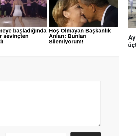
Ayb
üç