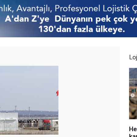
Loj
He
ka