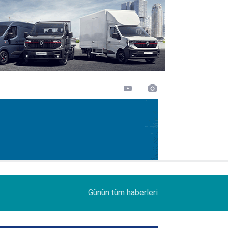
09:47
Her biri 120 tonluk 3 Boeing 777, kamyonlarla 1
Günün tüm
haberleri