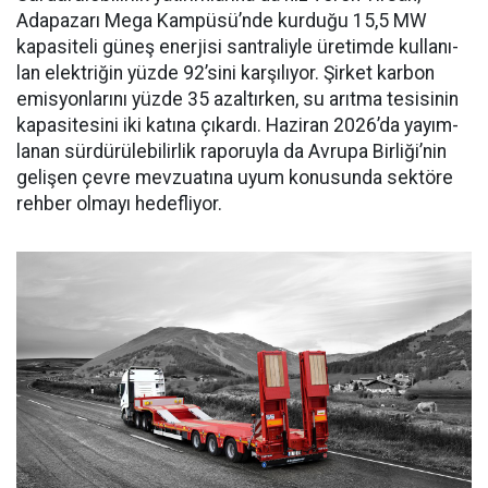
Adapaza­rı Mega Kampüsü’nde kurduğu 15,5 MW
kapasiteli güneş ener­jisi santraliyle üretimde kullanı­
lan elektriğin yüzde 92’sini karşı­lıyor. Şirket karbon
emisyonları­nı yüzde 35 azaltırken, su arıtma tesisinin
kapasitesini iki katına çıkardı. Haziran 2026’da yayım­
lanan sürdürülebilirlik raporuyla da Avrupa Birliği’nin
gelişen çev­re mevzuatına uyum konusunda sektöre
rehber olmayı hedefliyor.