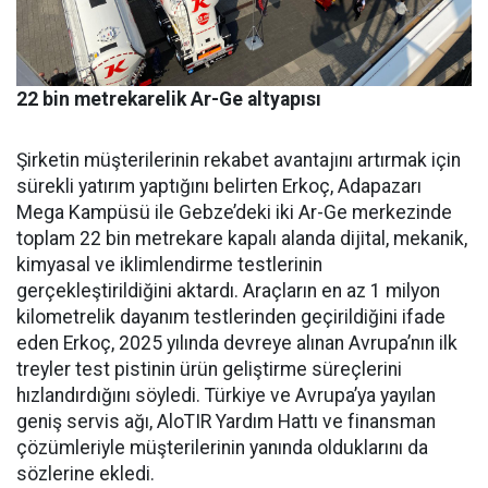
22 bin metrekarelik Ar-Ge altyapısı
Şirketin müşterilerinin reka­bet avantajını artırmak için
sü­rekli yatırım yaptığını belirten Erkoç, Adapazarı
Mega Kampü­sü ile Gebze’deki iki Ar-Ge mer­kezinde
toplam 22 bin metreka­re kapalı alanda dijital, mekanik,
kimyasal ve iklimlendirme test­lerinin
gerçekleştirildiğini ak­tardı. Araçların en az 1 milyon
kilometrelik dayanım testlerin­den geçirildiğini ifade
eden Er­koç, 2025 yılında devreye alınan Avrupa’nın ilk
treyler test pisti­nin ürün geliştirme süreçlerini
hızlandırdığını söyledi. Türkiye ve Avrupa’ya yayılan
geniş ser­vis ağı, AloTIR Yardım Hattı ve finansman
çözümleriyle müşte­rilerinin yanında olduklarını da
sözlerine ekledi.