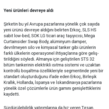
Yeni ürünleri devreye aldı
Şirketin bu yıl Avrupa pazar­larına yönelik çok sayıda
yeni ürünü devreye aldığını belirten Erkoç, SLS HS
sabit low-bed, SOK LG ticari araç taşıyıcısı, Mega
Curtainsider Swap Body, alüminyum damper,
devrilme­yen silo ve kimyasal tanker gibi ürünlerin
farklı ülkelerin ope­rasyonel ihtiyaçlarına göre geliş­
tirildiğini söyledi. Almanya için geliştirilen STS 32
bitüm tan­kerinin elektrikli ısıtma siste­mi ve uzaktan
kontrollü boşalt­ma özellikleriyle segmentinde yeni bir
standart oluşturduğunu ifade eden Erkoç, Birleşik
Kral­lık, Hollanda, İspanya ve İskan­dinavya pazarlarına
yönelik özel çözümlerle ürün gamını geniş­lettiklerini
kaydetti.
Sürdürülebilirlik yatırımları­na da hız veren Tırsan,