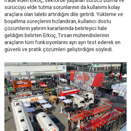
ifade eden Erkoç, sektörde yaşa­nan sürücü bulma ve
sürücüyü el­de tutma sorunlarının da kullanı­mı kolay
araçlara olan talebi ar­tırdığını dile getirdi. Yükleme ve
boşaltma süreçlerini hızlandıran, kullanıcı dostu
çözümlerin yatı­rım kararlarında belirleyici hale
geldiğini belirten Erkoç, Tırsan mühendislerinin
araçların tüm fonksiyonlarını ayrı ayrı test ede­rek en
güvenli ve pratik çözümleri geliştirdiğini söyledi.