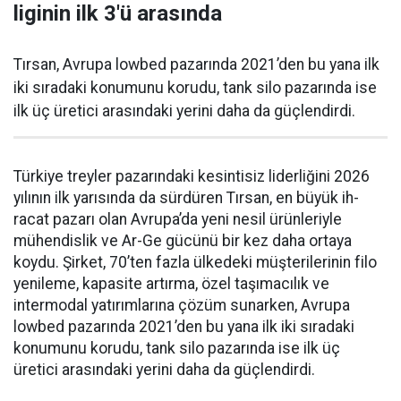
liginin ilk 3'ü arasında
Tırsan, Avrupa lowbed pazarında 2021’den bu yana ilk
iki sıradaki konumunu korudu, tank silo pazarında ise
ilk üç üretici arasındaki yerini daha da güçlen­dirdi.
Türkiye treyler pazarın­daki kesintisiz liderliğini 2026
yılının ilk yarısında da sürdüren Tırsan, en büyük ih­
racat pazarı olan Avrupa’da yeni nesil ürünleriyle
mühendislik ve Ar-Ge gücünü bir kez daha orta­ya
koydu. Şirket, 70’ten fazla ül­kedeki müşterilerinin filo
yenile­me, kapasite artırma, özel taşıma­cılık ve
intermodal yatırımlarına çözüm sunarken, Avrupa
lowbed pazarında 2021’den bu yana ilk iki sıradaki
konumunu korudu, tank silo pazarında ise ilk üç
üretici arasındaki yerini daha da güçlen­dirdi.