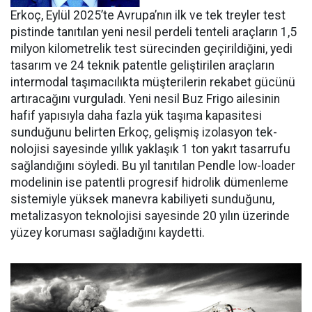
Erkoç, Eylül 2025’te Avru­pa’nın ilk ve tek treyler test
pistin­de tanıtılan yeni nesil perdeli ten­teli araçların 1,5
milyon kilomet­relik test sürecinden geçirildiğini, yedi
tasarım ve 24 teknik patentle geliştirilen araçların
intermodal taşımacılıkta müşterilerin reka­bet gücünü
artıracağını vurgula­dı. Yeni nesil Buz Frigo ailesinin
hafif yapısıyla daha fazla yük ta­şıma kapasitesi
sunduğunu belir­ten Erkoç, gelişmiş izolasyon tek­
nolojisi sayesinde yıllık yaklaşık 1 ton yakıt tasarrufu
sağlandığı­nı söyledi. Bu yıl tanıtılan Pendle low-loader
modelinin ise patent­li progresif hidrolik dümenleme
sistemiyle yüksek manevra kabi­liyeti sunduğunu,
metalizasyon teknolojisi sayesinde 20 yılın üze­rinde
yüzey koruması sağladığını kaydetti.