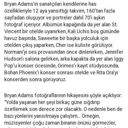
Bryan Adams’ın sanatçıları kendilerine has
özellikleriyle 12 aya yansıttığı takvim, 160'tan fazla
sayfadan oluşuyor ve portreler dahil 70’i aşkın
fotoğraf içeriyor. Albümün kapağında da yer alan St.
Vincent bir otelde uyanırken, Kali Uchis boş gününde
havuz başında, Saweetie bir başka yolculuk için
otelden çıkış yaparken, Cher ise kuliste görülüyor.
Normani’yi ses provasından önce dinlenirken, Jennifer
Hudson'ı salona gelirken, arka kapakta da yer alan Iggy
Pop'u konser öcesinde, Grimes'ı kayıt stüdyosunda,
Bohan Phoenix'i konser sonrası otelde ve Rita Ora'yı
konserden sonra görüyoruz.
Bryan Adams fotoğraflarının hikayesini şöyle açıklıyor:
“Yolda yaşanan her şeyi birkaç güne sığdırıp
özetlemek son derece zor olacaktı. O nedenle ben de
bazı yönlerini yansıtmaya çalıştım… Örneğin,
müzisyenler çoğu zaman binanın önünü görmezler,