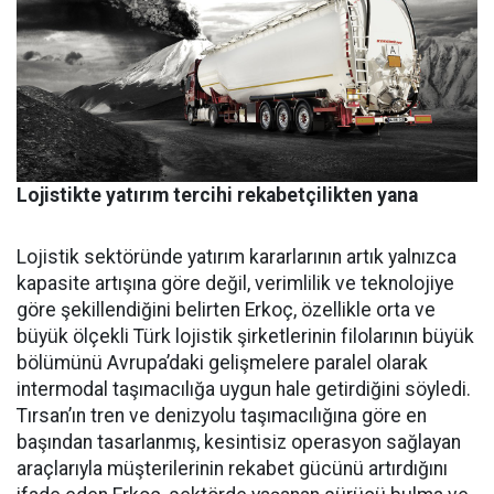
Lojistikte yatırım tercihi rekabetçilikten yana
Lojistik sektöründe yatırım ka­rarlarının artık yalnızca
kapasi­te artışına göre değil, verimlilik ve teknolojiye
göre şekillendiği­ni belirten Erkoç, özellikle orta ve
büyük ölçekli Türk lojistik şirket­lerinin filolarının büyük
bölümü­nü Avrupa’daki gelişmelere para­lel olarak
intermodal taşımacılı­ğa uygun hale getirdiğini söyledi.
Tırsan’ın tren ve denizyolu taşı­macılığına göre en
başından ta­sarlanmış, kesintisiz operasyon sağlayan
araçlarıyla müşterile­rinin rekabet gücünü artırdığını