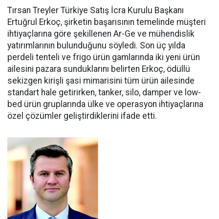
Tırsan Treyler Türkiye Satış İcra Kurulu Başkanı
Ertuğrul Er­koç, şirketin başarısının teme­linde müşteri
ihtiyaçlarına göre şekillenen Ar-Ge ve mühendislik
yatırımlarının bulunduğunu söy­ledi. Son üç yılda
perdeli tenteli ve frigo ürün gamlarında iki yeni ürün
ailesini pazara sundukları­nı belirten Erkoç, ödüllü
sekizgen kirişli şasi mimarisini tüm ürün ailesinde
standart hale getirir­ken, tanker, silo, damper ve low­
bed ürün gruplarında ülke ve ope­rasyon ihtiyaçlarına
özel çözüm­ler geliştirdiklerini ifade etti.