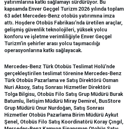
yatırımlarına katkı sağlamayı sürdürüyor. Bu
kapsamda Enver Geçgel Turizm 2026 yılında toplam
63 adet Mercedes-Benz otobüs yatırımına imza
attı. Hoşdere Otobüs Fabrikası’nda üretilen araçlar,
gelişmiş güvenlik teknolojileri, yüksek yolcu
konforu ve işletme verimliliğiyle Enver Geçgel
Turizm’in şehirler arası yolcu taşımacılığı
operasyonlarına katkı sağlayacak.
Mercedes-Benz Türk Otobüs Teslimat Holü’nde
gerçekleştirilen teslimat törenine Mercedes-Benz
Türk Otobüs Pazarlama ve Satış Direktörü Osman
Nuri Aksoy, Satış Sonrası Hizmetler Direktörü
Tolga Bilgisu, Otobüs Filo Satış Grup Müdürü Burak
Batumlu, İletişim Müdürü Miray Demirel, BusStore
Grup Müdürü Onur Nurdoğan, Satış Sonrası
Hizmetler Otobüs Pazarlama Birim Müdürü Aykut
Şenel, Otobüs Filo Satış Koordinatörü Koray Çıngıl,
Mercedes-Benz Kamyon Finansman Otobüs Satış