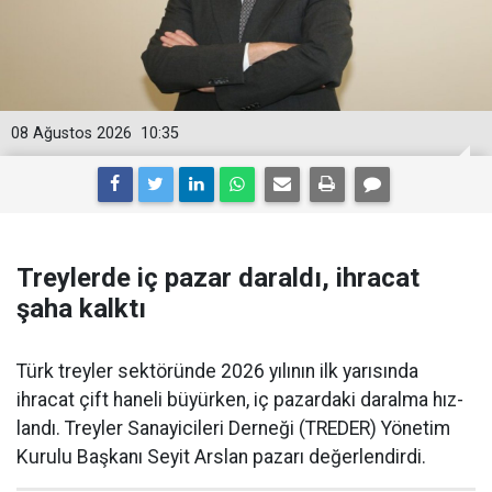
08 Ağustos 2026
10:35
Treylerde iç pazar daraldı, ihracat
şaha kalktı
Türk treyler sektöründe 2026 yılının ilk yarısın­da
ihracat çift haneli bü­yürken, iç pazardaki daralma hız­
landı. Treyler Sanayicileri Der­neği (TREDER) Yönetim
Kurulu Başkanı Seyit Arslan pazarı değerlendirdi.