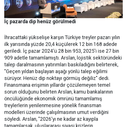
İç pazarda dip henüz görülmedi
İhracattaki yükselişe karşın Türkiye treyler pazarı yılın
ilk yarısında yüzde 20,4 küçülerek 12 bin 168 adede
geriledi. İç pa­zar 2024'ü 28 bin 953, 2025'i ise 27 bin
909 adetle tamamlamış­tı. Arslan, lojistik sektöründeki
talep daralmasının yatırımları baskıladığını belirterek,
"Geçen yıldan başlayan aşağı yönlü talep eğilimi
sürüyor. Henüz dip nok­tayı görmüş değiliz" dedi.
Finans­mana erişimin yıllardır çözüle­meyen temel
sorun olduğunu be­lirten Arslan, kamu bankalarının
öncülüğünde ekonomik ömrü­nü tamamlamış
treylerlerin ye­nilenmesine yönelik finansman
modelleri üzerinde çalışılması­nın umut verdiğini
söyledi. Ars­lan, "2026'yı ne kadar az kayıpla
tamamlarsak, uluslararası siya­si krizlerin