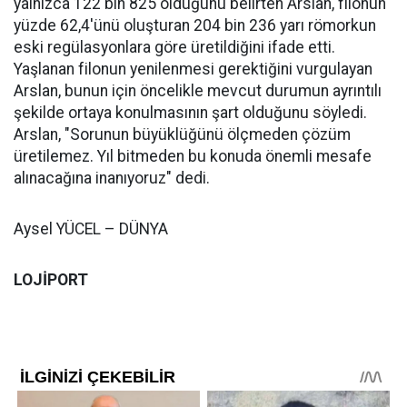
yalnızca 122 bin 825 olduğunu belirten Arslan, filonun
yüzde 62,4'ünü oluşturan 204 bin 236 yarı römorkun
eski regülasyonlara göre üretildiğini ifade etti.
Yaşlanan filonun yenilenmesi gerektiğini vurgulayan
Arslan, bunun için öncelikle mevcut durumun ayrıntılı
şekilde ortaya konulmasının şart olduğunu söyledi.
Arslan, "Sorunun büyüklüğünü ölçmeden çözüm
üretilemez. Yıl bitmeden bu konuda önemli mesafe
alınacağına inanıyoruz" dedi.
Aysel YÜCEL – DÜNYA
LOJİPORT