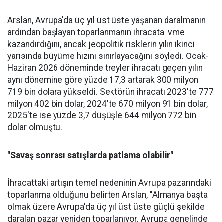
Arslan, Avrupa'da üç yıl üst üste yaşanan daralma­nın
ardından başlayan toparlan­manın ihracata ivme
kazandır­dığını, ancak jeopolitik riskle­rin yılın ikinci
yarısında büyüme hızını sınırlayacağını söyledi. Ocak-
Haziran 2026 döneminde treyler ihracatı geçen yılın
aynı dönemine göre yüzde 17,3 artarak 300 milyon
719 bin dolara yüksel­di. Sektörün ihracatı 2023'te 777
milyon 402 bin dolar, 2024'te 670 milyon 91 bin dolar,
2025'te ise yüzde 3,7 düşüşle 644 milyon 772 bin
dolar olmuştu.
"Savaş sonrası satışlarda patlama olabilir"
İhracattaki artışın temel nede­ninin Avrupa pazarındaki
topar­lanma olduğunu belirten Arslan, "Almanya başta
olmak üzere Av­rupa'da üç yıl üst üste güçlü şe­kilde
daralan pazar yeniden to­parlanıyor. Avrupa genelinde