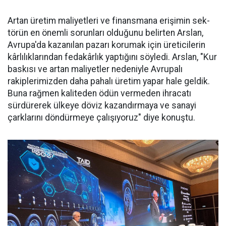
Artan üretim ma­liyetleri ve finans­mana erişimin sek­
törün en önemli sorunları oldu­ğunu belirten Arslan,
Avrupa'da kazanılan pazarı korumak için üreticilerin
kârlılıklarından fe­dakârlık yaptığını söyledi. Arslan, "Kur
baskısı ve artan maliyetler nedeniyle Avrupalı
rakiplerimiz­den daha pahalı üretim yapar ha­le geldik.
Buna rağmen kaliteden ödün vermeden ihracatı
sürdüre­rek ülkeye döviz kazandırmaya ve sanayi
çarklarını döndürmeye ça­lışıyoruz" diye konuştu.