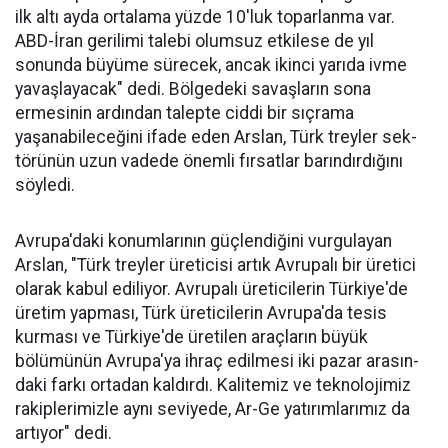
ilk altı ayda ortalama yüzde 10'luk toparlanma var.
ABD-İran geri­limi talebi olumsuz etkilese de yıl
sonunda büyüme sürecek, ancak ikinci yarıda ivme
yavaşlayacak" dedi. Bölgedeki savaşların sona
ermesinin ardından talepte ciddi bir sıçrama
yaşanabileceğini ifa­de eden Arslan, Türk treyler sek­
törünün uzun vadede önemli fır­satlar barındırdığını
söyledi.
Avrupa'daki konumlarının güçlendiğini vurgulayan
Arslan, "Türk treyler üreticisi artık Avru­palı bir üretici
ola­rak kabul ediliyor. Avrupalı üreticile­rin Türkiye'de
üre­tim yapması, Türk üreticilerin Avru­pa'da tesis
kurması ve Türkiye'de üreti­len araçların büyük
bölümünün Avru­pa'ya ihraç edilme­si iki pazar arasın­
daki farkı ortadan kaldırdı. Kalitemiz ve teknolojimiz
ra­kiplerimizle aynı seviyede, Ar-Ge ya­tırımlarımız da
ar­tıyor" dedi.