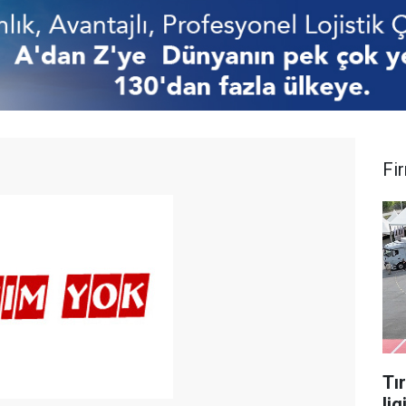
Fi
Tı
lig