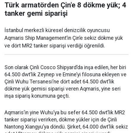
Türk armatörden Çin'e 8 dökme yük; 4
tanker gemi siparişi
İstanbul merkezli küresel denizcilik oyuncusu
Aqmaris Ship Management’in Çin’e sekiz dökme yük
ve dört MR2 tanker siparişi verdiği öğrenildi.
Son olarak Çinli Cosco Shipyard’da inşa edilen, her biri
64.500 dwt’lik Zeynep ve Emine’yi filosuna ekleyen ve
Çinli Wuhu Tersanesi’ne dört adet 64.500 dwt’lik
dökme yük gemisi siparişi veren Aqmaris, yine seri
inşa sipariş konumuna geçti.
Aqmaris’in yine Wuhu’ya bu sefer 64.500 dwt’lik MR2
tanker siparişi verirken, dökme yükler için de Çinli
Nantong Xiangyu’ya döndü. Şirket, 64.000 dwt’lik sekiz