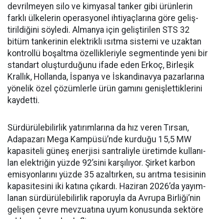
devrilme­yen silo ve kimyasal tanker gibi ürünlerin
farklı ülkelerin ope­rasyonel ihtiyaçlarına göre geliş­
tirildiğini söyledi. Almanya için geliştirilen STS 32
bitüm tan­kerinin elektrikli ısıtma siste­mi ve uzaktan
kontrollü boşalt­ma özellikleriyle segmentinde yeni bir
standart oluşturduğunu ifade eden Erkoç, Birleşik
Kral­lık, Hollanda, İspanya ve İskan­dinavya pazarlarına
yönelik özel çözümlerle ürün gamını geniş­lettiklerini
kaydetti.
Sürdürülebilirlik yatırımları­na da hız veren Tırsan,
Adapaza­rı Mega Kampüsü’nde kurduğu 15,5 MW
kapasiteli güneş ener­jisi santraliyle üretimde kullanı­
lan elektriğin yüzde 92’sini karşı­lıyor. Şirket karbon
emisyonları­nı yüzde 35 azaltırken, su arıtma tesisinin
kapasitesini iki katına çıkardı. Haziran 2026’da yayım­
lanan sürdürülebilirlik raporuyla da Avrupa Birliği’nin
gelişen çev­re mevzuatına uyum konusunda sektöre