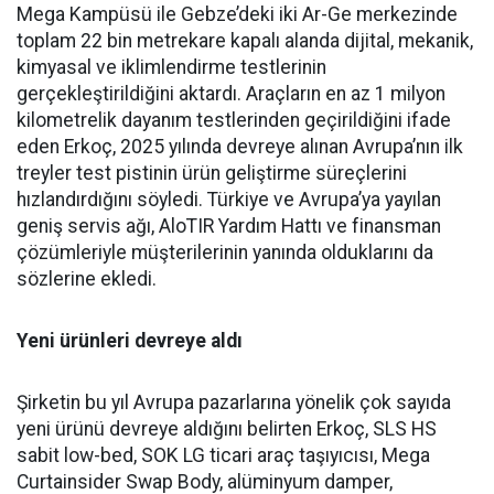
Mega Kampü­sü ile Gebze’deki iki Ar-Ge mer­kezinde
toplam 22 bin metreka­re kapalı alanda dijital, mekanik,
kimyasal ve iklimlendirme test­lerinin
gerçekleştirildiğini ak­tardı. Araçların en az 1 milyon
kilometrelik dayanım testlerin­den geçirildiğini ifade
eden Er­koç, 2025 yılında devreye alınan Avrupa’nın ilk
treyler test pisti­nin ürün geliştirme süreçlerini
hızlandırdığını söyledi. Türkiye ve Avrupa’ya yayılan
geniş ser­vis ağı, AloTIR Yardım Hattı ve finansman
çözümleriyle müşte­rilerinin yanında olduklarını da
sözlerine ekledi.
Yeni ürünleri devreye aldı
Şirketin bu yıl Avrupa pazar­larına yönelik çok sayıda
yeni ürünü devreye aldığını belirten Erkoç, SLS HS
sabit low-bed, SOK LG ticari araç taşıyıcısı, Mega
Curtainsider Swap Body, alüminyum damper,