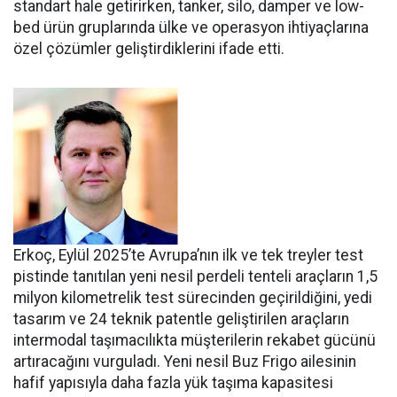
standart hale getirir­ken, tanker, silo, damper ve low­
bed ürün gruplarında ülke ve ope­rasyon ihtiyaçlarına
özel çözüm­ler geliştirdiklerini ifade etti.
Erkoç, Eylül 2025’te Avru­pa’nın ilk ve tek treyler test
pistin­de tanıtılan yeni nesil perdeli ten­teli araçların 1,5
milyon kilomet­relik test sürecinden geçirildiğini, yedi
tasarım ve 24 teknik patentle geliştirilen araçların
intermodal taşımacılıkta müşterilerin reka­bet gücünü
artıracağını vurgula­dı. Yeni nesil Buz Frigo ailesinin
hafif yapısıyla daha fazla yük ta­şıma kapasitesi