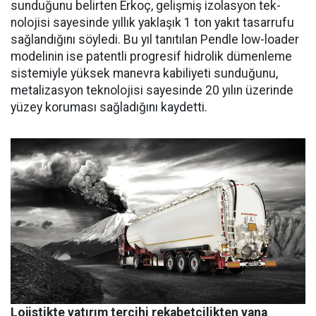
sunduğunu belir­ten Erkoç, gelişmiş izolasyon tek­
nolojisi sayesinde yıllık yaklaşık 1 ton yakıt tasarrufu
sağlandığı­nı söyledi. Bu yıl tanıtılan Pendle low-loader
modelinin ise patent­li progresif hidrolik dümenleme
sistemiyle yüksek manevra kabi­liyeti sunduğunu,
metalizasyon teknolojisi sayesinde 20 yılın üze­rinde
yüzey koruması sağladığını kaydetti.
Lojistikte yatırım tercihi rekabetçilikten yana