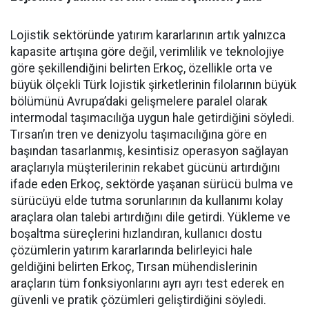
Lojistik sektöründe yatırım ka­rarlarının artık yalnızca
kapasi­te artışına göre değil, verimlilik ve teknolojiye
göre şekillendiği­ni belirten Erkoç, özellikle orta ve
büyük ölçekli Türk lojistik şirket­lerinin filolarının büyük
bölümü­nü Avrupa’daki gelişmelere para­lel olarak
intermodal taşımacılı­ğa uygun hale getirdiğini söyledi.
Tırsan’ın tren ve denizyolu taşı­macılığına göre en
başından ta­sarlanmış, kesintisiz operasyon sağlayan
araçlarıyla müşterile­rinin rekabet gücünü artırdığını
ifade eden Erkoç, sektörde yaşa­nan sürücü bulma ve
sürücüyü el­de tutma sorunlarının da kullanı­mı kolay
araçlara olan talebi ar­tırdığını dile getirdi. Yükleme ve
boşaltma süreçlerini hızlandıran, kullanıcı dostu
çözümlerin yatı­rım kararlarında belirleyici hale
geldiğini belirten Erkoç, Tırsan mühendislerinin
araçların tüm fonksiyonlarını ayrı ayrı test ede­rek en
güvenli ve pratik çözümleri geliştirdiğini söyledi.