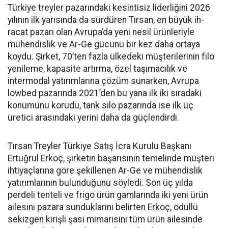
Türkiye treyler pazarın­daki kesintisiz liderliğini 2026
yılının ilk yarısında da sürdüren Tırsan, en büyük ih­
racat pazarı olan Avrupa’da yeni nesil ürünleriyle
mühendislik ve Ar-Ge gücünü bir kez daha orta­ya
koydu. Şirket, 70’ten fazla ül­kedeki müşterilerinin filo
yenile­me, kapasite artırma, özel taşıma­cılık ve
intermodal yatırımlarına çözüm sunarken, Avrupa
lowbed pazarında 2021’den bu yana ilk iki sıradaki
konumunu korudu, tank silo pazarında ise ilk üç
üretici arasındaki yerini daha da güçlen­dirdi.
Tırsan Treyler Türkiye Satış İcra Kurulu Başkanı
Ertuğrul Er­koç, şirketin başarısının teme­linde müşteri
ihtiyaçlarına göre şekillenen Ar-Ge ve mühendislik
yatırımlarının bulunduğunu söy­ledi. Son üç yılda
perdeli tenteli ve frigo ürün gamlarında iki yeni ürün
ailesini pazara sundukları­nı belirten Erkoç, ödüllü
sekizgen kirişli şasi mimarisini tüm ürün ailesinde