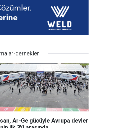
rmalar-dernekler
rsan, Ar-Ge gücüyle Avrupa devler
inin ilk 3'ü arasında