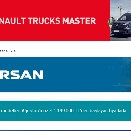
itene Ekle
odelleri Ağustos’a özel 1.199.000 TL’den başlayan fiyatlarla