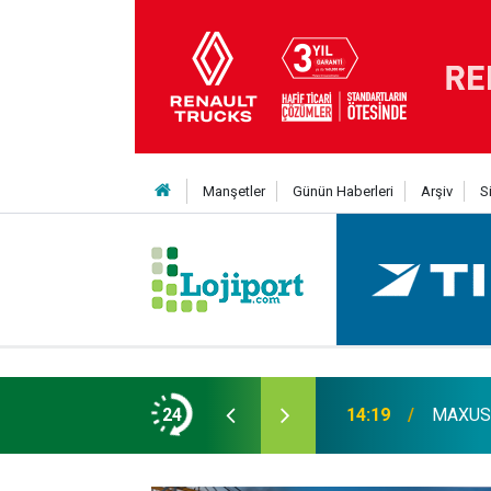
Manşetler
Günün Haberleri
Arşiv
S
er liginin ilk 3'ü arasında
24
14:19
MAXUS m