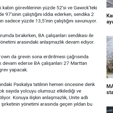
 kabin görevlilerinin yüzde 52'si ve Gawick'teki
de 97'sinin çalıştığını iddia ederken, sendika 2
Ka
ın sadece yüzde 13,5'inin çalıştığını savunuyor.
ay
rumda bırakırken, BA çalışanları sendikası ile
 yönetimi arasındaki anlaşmazlık devam ediyor.
wn da grevin sona erdirilmesi çağrısında
k devam ederse BA çalışanları 27 Marttan
grev yapacak.
ındaki Paskalya tatilinin hemen öncesine denk
MA
ok sayıda yolcuyu olumsuz etkilediği ve
st
tiliyor. Konuya ilişkin anlaşmazlık, Unite adlı
u şirketinin yönetimi arasında geçen yıldan bu