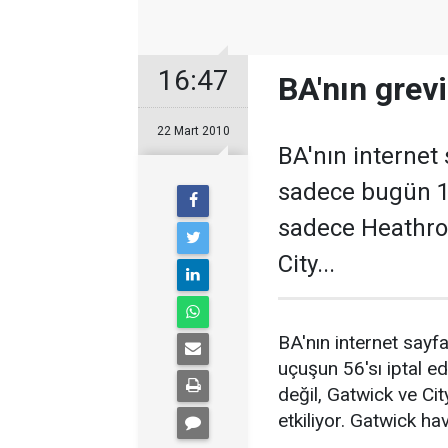
16:47
BA'nın grevi
22 Mart 2010
BA'nın internet 
sadece bugün 12
sadece Heathrow
City...
BA'nın internet sayf
uçuşun 56'sı iptal e
değil, Gatwick ve Cit
etkiliyor. Gatwick ha