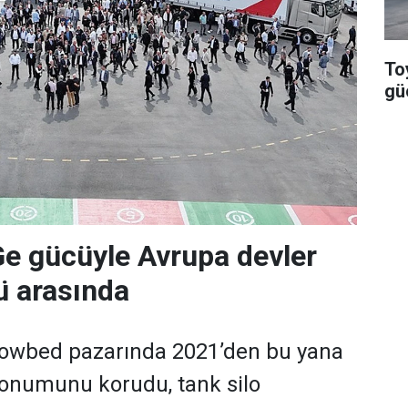
To
güç
Ge gücüyle Avrupa devler
'ü arasında
 lowbed pazarında 2021’den bu yana
 konumunu korudu, tank silo