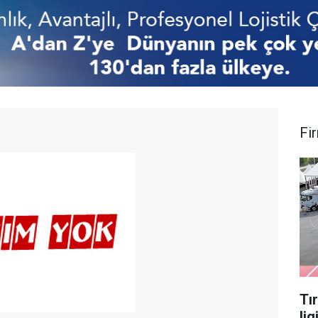
Fi
Tı
lig