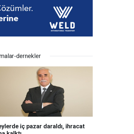
rmalar-dernekler
eylerde iç pazar daraldı, ihracat
ha kalktı