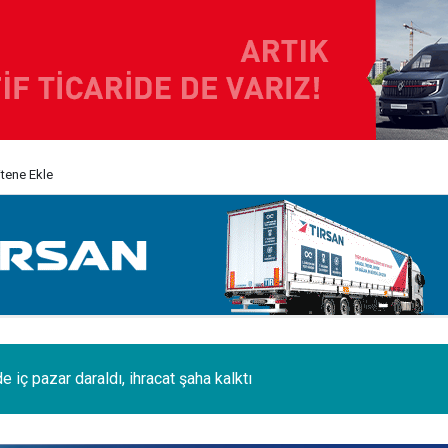
itene Ekle
i 120 tonluk 3 Boeing 777, kamyonlarla 1250 km taşındı