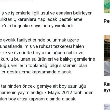
ş ve işlemlerle ilgili usul ve esasları belirleyen
vcılıktan Çıkaranlara Yapılacak Destekleme
Pe
ete'nin bugünkü sayısında yayımlandı.
 avcılık faaliyetlerinde bulunmak üzere
ruhsatlandırılmış ve ruhsat tezkeresi halen
metre ve üzerinde boy uzunluğuna sahip ve
kurulu bulunan su ürünleri ve balıkçı gemilerine
ulduğu, verilerin toplandığı bilgi sistemini olan
miler destekleme kapsamında olacak.
Ka
tarihinden önceki gemiye ait boy uzunluğu
ay
rnamenin yayımlandığı 7 Mayıs 2012 tarihinden
lan boy artışı kapsam dışında olacak.