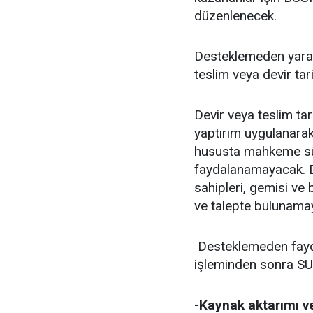
düzenlenecek.
Desteklemeden yarar
teslim veya devir tar
Devir veya teslim tar
yaptırım uygulanarak
hususta mahkeme sü
faydalanamayacak. D
sahipleri, gemisi ve b
ve talepte bulunama
Desteklemeden faydal
işleminden sonra SUB
-Kaynak aktarımı v