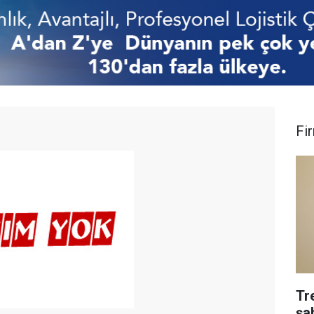
Fi
Tr
şa