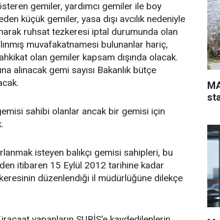
österen gemiler, yardımcı gemiler ile boy
eden küçük gemiler, yasa dışı avcılık nedeniyle
anarak ruhsat tezkeresi iptal durumunda olan
n alınmış muvafakatnamesi bulunanlar hariç,
tahkikat olan gemiler kapsam dışında olacak.
a alınacak gemi sayısı Bakanlık bütçe
lacak.
MA
st
gemisi sahibi olanlar ancak bir gemisi için
.
anmak isteyen balıkçı gemisi sahipleri, bu
nden itibaren 15 Eylül 2012 tarihine kadar
keresinin düzenlendiği il müdürlüğüne dilekçe
.
üracaat yapanların SUBİS'e kaydedilenlerin