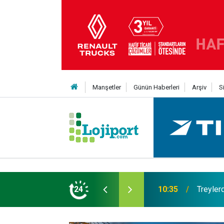
Manşetler
Günün Haberleri
Arşiv
S
t şaha kalktı
24
09:47
Her bir