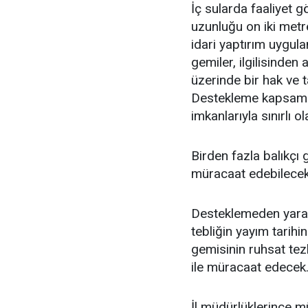
İç sularda faaliyet g
uzunluğu on iki metr
idari yaptırım uygul
gemiler, ilgilisinde
üzerinde bir hak ve 
Destekleme kapsamın
imkanlarıyla sınırlı o
Birden fazla balıkçı 
müracaat edebilecek
Desteklemeden yararl
tebliğin yayım tarihi
gemisinin ruhsat tez
ile müracaat edecek
İl müdürlüklerince m