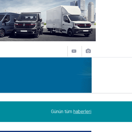
07:45
Turhan Özen, Saudia Cargo’nun CCO’su oldu
Günün tüm
haberleri