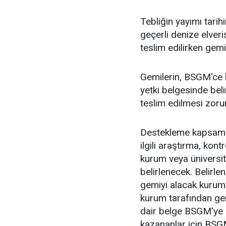
Tebliğin yayımı tari
geçerli denize elveriş
teslim edilirken gem
Gemilerin, BSGM'ce b
yetki belgesinde belir
teslim edilmesi zoru
Destekleme kapsamına
ilgili araştırma, kon
kurum veya üniversit
belirlenecek. Belirle
gemiyi alacak kuruma
kurum tarafından ger
dair belge BSGM'ye 
kazananlar için BSGM