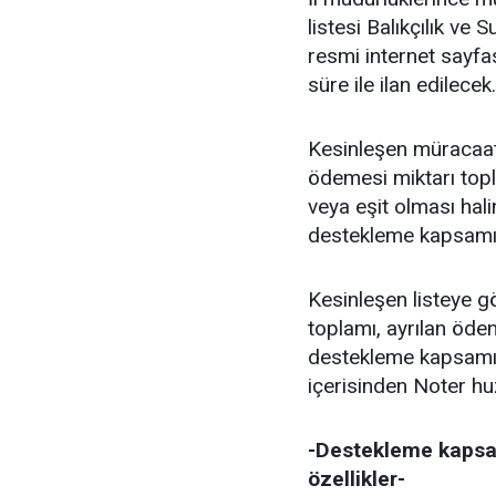
listesi Balıkçılık v
resmi internet sayfa
süre ile ilan edilecek.
Kesinleşen müracaat
ödemesi miktarı top
veya eşit olması hal
destekleme kapsamın
Kesinleşen listeye 
toplamı, ayrılan öde
destekleme kapsamına
içerisinden Noter hu
-Destekleme kapsam
özellikler-