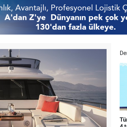
De
Tü
4 