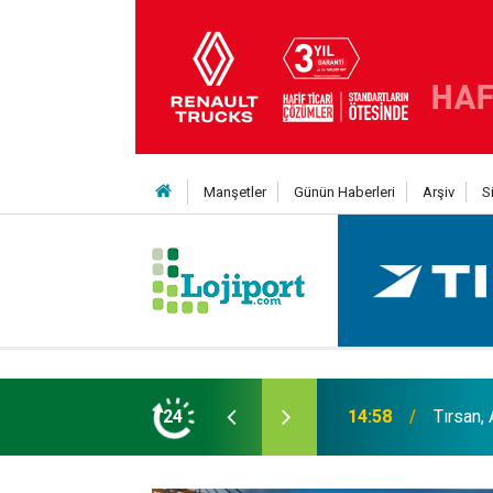
Manşetler
Günün Haberleri
Arşiv
S
er liginin ilk 3'ü arasında
24
14:19
MAXUS m