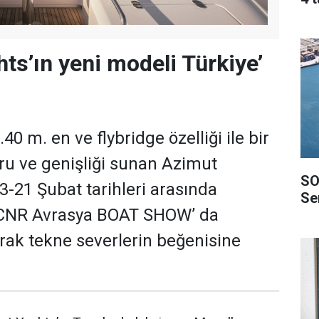
ts’ın yeni modeli Türkiye’
.40 m. en ve flybridge özelliği ile bir
u ve genişliği sunan Azimut
SO
3-21 Şubat tarihleri arasında
Ser
 CNR Avrasya BOAT SHOW’ da
rak tekne severlerin beğenisine