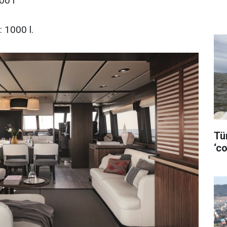
00 l
: 1000 l.
Tü
‘co