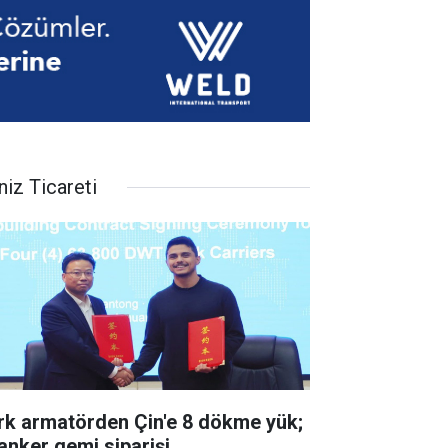
niz Ticareti
rk armatörden Çin'e 8 dökme yük;
tanker gemi siparişi