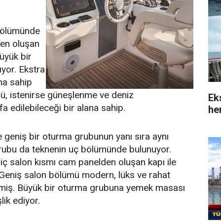
 bölümünde
den oluşan
üyük bir
yor. Ekstra
ha sahip
ü, istenirse güneşlenme ve deniz
Ek
a edilebileceği bir alana sahip.
her
geniş bir oturma grubunun yanı sıra aynı
grubu da teknenin uç bölümünde bulunuyor.
iç salon kısmı cam panelden oluşan kapı ile
. Geniş salon bölümü modern, lüks ve rahat
nmiş. Büyük bir oturma grubuna yemek masası
ik ediyor.