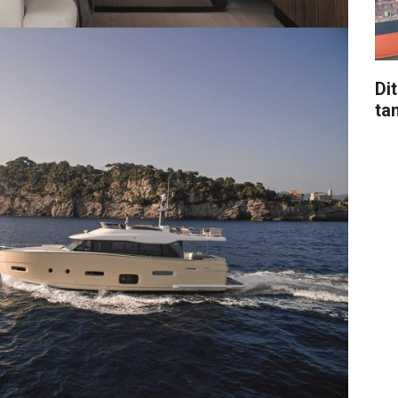
Di
tan