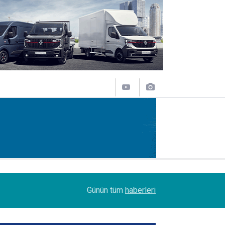
14:09
Petrol Ofisi Grubu 18. kez zirvede
Günün tüm
haberleri