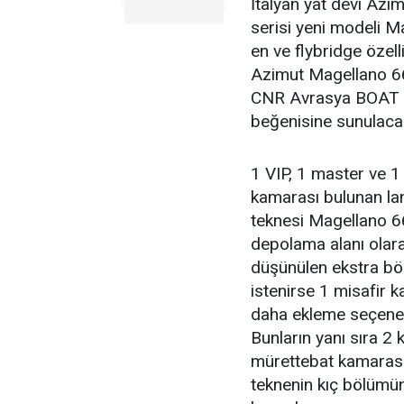
İtalyan yat devi Azi
serisi yeni modeli M
en ve flybridge özell
Azimut Magellano 66
CNR Avrasya BOAT S
beğenisine sunulaca
1 VIP, 1 master ve 1
kamarası bulunan l
teknesi Magellano 6
depolama alanı olar
düşünülen ekstra b
istenirse 1 misafir 
daha ekleme seçeneğ
Bunların yanı sıra 2 ki
mürettebat kamarası
teknenin kıç bölümü