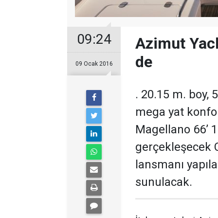
09:24
Azimut Yach
de
09 Ocak 2016
. 20.15 m. boy, 5
mega yat konfor
Magellano 66’ 1
gerçekleşecek
lansmanı yapıla
sunulacak.