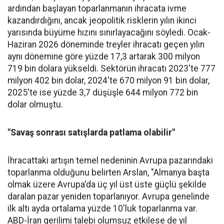
ardından başlayan toparlan­manın ihracata ivme
kazandır­dığını, ancak jeopolitik riskle­rin yılın ikinci
yarısında büyüme hızını sınırlayacağını söyledi. Ocak-
Haziran 2026 döneminde treyler ihracatı geçen yılın
aynı dönemine göre yüzde 17,3 artarak 300 milyon
719 bin dolara yüksel­di. Sektörün ihracatı 2023'te 777
milyon 402 bin dolar, 2024'te 670 milyon 91 bin dolar,
2025'te ise yüzde 3,7 düşüşle 644 milyon 772 bin
dolar olmuştu.
"Savaş sonrası satışlarda patlama olabilir"
İhracattaki artışın temel nede­ninin Avrupa pazarındaki
topar­lanma olduğunu belirten Arslan, "Almanya başta
olmak üzere Av­rupa'da üç yıl üst üste güçlü şe­kilde
daralan pazar yeniden to­parlanıyor. Avrupa genelinde
ilk altı ayda ortalama yüzde 10'luk toparlanma var.
ABD-İran geri­limi talebi olumsuz etkilese de yıl