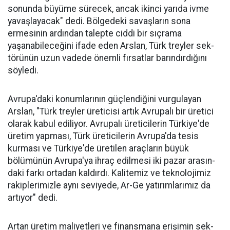
sonunda büyüme sürecek, ancak ikinci yarıda ivme
yavaşlayacak" dedi. Bölgedeki savaşların sona
ermesinin ardından talepte ciddi bir sıçrama
yaşanabileceğini ifa­de eden Arslan, Türk treyler sek­
törünün uzun vadede önemli fır­satlar barındırdığını
söyledi.
Avrupa'daki konumlarının güçlendiğini vurgulayan
Arslan, "Türk treyler üreticisi artık Avru­palı bir üretici
ola­rak kabul ediliyor. Avrupalı üreticile­rin Türkiye'de
üre­tim yapması, Türk üreticilerin Avru­pa'da tesis
kurması ve Türkiye'de üreti­len araçların büyük
bölümünün Avru­pa'ya ihraç edilme­si iki pazar arasın­
daki farkı ortadan kaldırdı. Kalitemiz ve teknolojimiz
ra­kiplerimizle aynı seviyede, Ar-Ge ya­tırımlarımız da
ar­tıyor" dedi.
Artan üretim ma­liyetleri ve finans­mana erişimin sek­