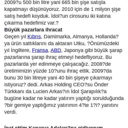
2009?u 500 bin litre yani 665 bin şişe satışla
kapatmayı düşünüyoruz. 2010 için de 1 milyon şişe
satış hedefi koyduk. İdol?un cirosunu iki katına
çıkarma hedefimiz var.?
Büyük pazarlara ihracat
Geçen yıl
Kıbrıs
, Damimarka, Almanya, Hollanda?
ya ürün sattıklarını da aktaran Utku, ?Önümüzdeki
yıl İngiltere,
Fransa
,
ABD
, Japonya gibi büyük şarap
pazarlarına şarap ihraç etmeyi hedefliyoruz. Bu
pazarlarda yer edinmeye çalışacağız. 2008?de
üretimimizin yüzde 10?unu ihraç ettik. 2009?da
bunu 30 bin litreye yani 40 bin şişeye çıkarmayı
istiyoruz? dedi. Arkas Holding CEO?su Önder
Türkkanı da Lucien Arkas?ın İdol Şarapılık?a
bugüne kadar ne kadar yatırım yaptığı sorulduğunda
?bir gemiye yaptığımız yatırımın 4?te 1?i? yanıtını
verdi.