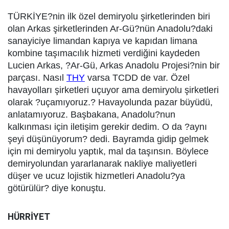
TÜRKİYE?nin ilk özel demiryolu şirketlerinden biri
olan Arkas şirketlerinden Ar-Gü?nün Anadolu?daki
sanayiciye limandan kapıya ve kapıdan limana
kombine taşımacılık hizmeti verdiğini kaydeden
Lucien Arkas, ?Ar-Gü, Arkas Anadolu Projesi?nin bir
parçası. Nasıl
THY
varsa TCDD de var. Özel
havayolları şirketleri uçuyor ama demiryolu şirketleri
olarak ?uçamıyoruz.? Havayolunda pazar büyüdü,
anlatamıyoruz. Başbakana, Anadolu?nun
kalkınması için iletişim gerekir dedim. O da ?aynı
şeyi düşünüyorum? dedi. Bayramda gidip gelmek
için mi demiryolu yaptık, mal da taşınsın. Böylece
demiryolundan yararlanarak nakliye maliyetleri
düşer ve ucuz lojistik hizmetleri Anadolu?ya
götürülür? diye konuştu.
HÜRRİYET