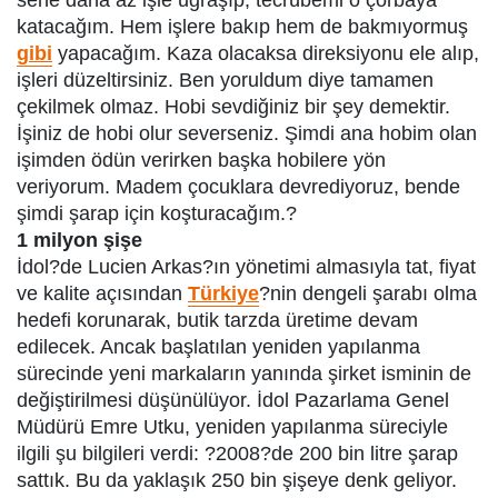
sene daha az işle uğraşıp, tecrübemi o çorbaya
katacağım. Hem işlere bakıp hem de bakmıyormuş
gibi
yapacağım. Kaza olacaksa direksiyonu ele alıp,
işleri düzeltirsiniz. Ben yoruldum diye tamamen
çekilmek olmaz. Hobi sevdiğiniz bir şey demektir.
İşiniz de hobi olur severseniz. Şimdi ana hobim olan
işimden ödün verirken başka hobilere yön
veriyorum. Madem çocuklara devrediyoruz, bende
şimdi şarap için koşturacağım.?
1 milyon şişe
İdol?de Lucien Arkas?ın yönetimi almasıyla tat, fiyat
ve kalite açısından
Türkiye
?nin dengeli şarabı olma
hedefi korunarak, butik tarzda üretime devam
edilecek. Ancak başlatılan yeniden yapılanma
sürecinde yeni markaların yanında şirket isminin de
değiştirilmesi düşünülüyor. İdol Pazarlama Genel
Müdürü Emre Utku, yeniden yapılanma süreciyle
ilgili şu bilgileri verdi: ?2008?de 200 bin litre şarap
sattık. Bu da yaklaşık 250 bin şişeye denk geliyor.