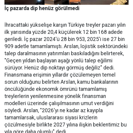
İç pazarda dip henüz görülmedi
İhracattaki yükselişe karşın Türkiye treyler pazarı yılın
ilk yarısında yüzde 20,4 küçülerek 12 bin 168 adede
geriledi. İç pa­zar 2024'ü 28 bin 953, 2025'i ise 27 bin
909 adetle tamamlamış­tı. Arslan, lojistik sektöründeki
talep daralmasının yatırımları baskıladığını belirterek,
"Geçen yıldan başlayan aşağı yönlü talep eğilimi
sürüyor. Henüz dip nok­tayı görmüş değiliz" dedi.
Finans­mana erişimin yıllardır çözüle­meyen temel
sorun olduğunu be­lirten Arslan, kamu bankalarının
öncülüğünde ekonomik ömrü­nü tamamlamış
treylerlerin ye­nilenmesine yönelik finansman
modelleri üzerinde çalışılması­nın umut verdiğini
söyledi. Ars­lan, "2026'yı ne kadar az kayıpla
tamamlarsak, uluslararası siya­si krizlerin
çözülmesiyle birlik­te 2027 yılına ilişkin beklentimiz bu
yıla göre daha olumlu" dedi.