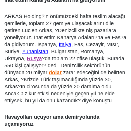
İnat ettim Kanarya Adaları?na gidiyorum
ARKAS Holding?in önümüzdeki hafta teslim alacağı
gemilerle, toplam 27 gemiye ulaşacaklarını dile
getiren Lucien Arkas, ?Denizcilikte niş pazarlara
yöneliyoruz. İnat ettim Kanarya Adaları?na ve Fas?a
da gidiyorum. İspanya,
İtalya
, Fas, Cezayir, Mısır,
Suriye,
Yunanistan
, Bulgaristan, Romanya,
Ukrayna,
Rusya
?da toplam 22 ofise ulaştık. Burada
550 kişi çalışıyor? dedi. Denizcilik sektörünün
dünyada 20 milyar
dolar
zarar edeceğini de belirten
Arkas, ?Krizde Türk taşımacılığında yüzde 30,
Arkas?ın cirosunda da yüzde 20 daralma oldu.
Ancak biz kur etkisi nedeniyle geçen yıl ne elde
ettiysek, bu yıl da onu kazandık? diye konuştu.
Havayolları uçuyor ama demiryolunda
uçamıyoruz