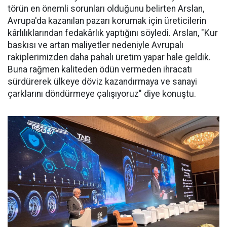
törün en önemli sorunları oldu­ğunu belirten Arslan,
Avrupa'da kazanılan pazarı korumak için üreticilerin
kârlılıklarından fe­dakârlık yaptığını söyledi. Arslan, "Kur
baskısı ve artan maliyetler nedeniyle Avrupalı
rakiplerimiz­den daha pahalı üretim yapar ha­le geldik.
Buna rağmen kaliteden ödün vermeden ihracatı
sürdüre­rek ülkeye döviz kazandırmaya ve sanayi
çarklarını döndürmeye ça­lışıyoruz" diye konuştu.