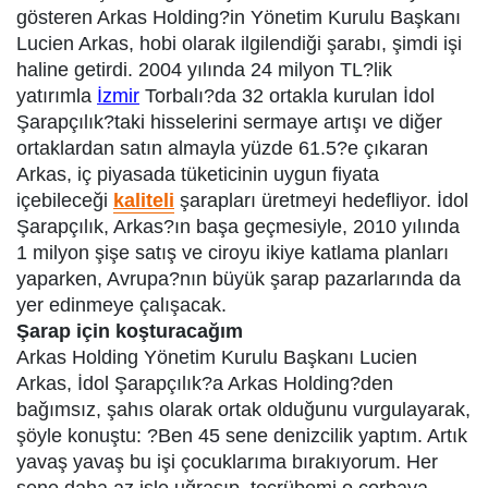
gösteren Arkas Holding?in Yönetim Kurulu Başkanı
Lucien Arkas, hobi olarak ilgilendiği şarabı, şimdi işi
haline getirdi. 2004 yılında 24 milyon TL?lik
yatırımla
İzmir
Torbalı?da 32 ortakla kurulan İdol
Şarapçılık?taki hisselerini sermaye artışı ve diğer
ortaklardan satın almayla yüzde 61.5?e çıkaran
Arkas, iç piyasada tüketicinin uygun fiyata
içebileceği
kaliteli
şarapları üretmeyi hedefliyor. İdol
Şarapçılık, Arkas?ın başa geçmesiyle, 2010 yılında
1 milyon şişe satış ve ciroyu ikiye katlama planları
yaparken, Avrupa?nın büyük şarap pazarlarında da
yer edinmeye çalışacak.
Şarap için koşturacağım
Arkas Holding Yönetim Kurulu Başkanı Lucien
Arkas, İdol Şarapçılık?a Arkas Holding?den
bağımsız, şahıs olarak ortak olduğunu vurgulayarak,
şöyle konuştu: ?Ben 45 sene denizcilik yaptım. Artık
yavaş yavaş bu işi çocuklarıma bırakıyorum. Her