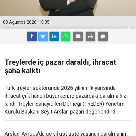
08 Ağustos 2026
10:35
Treylerde iç pazar daraldı, ihracat
şaha kalktı
Türk treyler sektöründe 2026 yılının ilk yarısın­da
ihracat çift haneli bü­yürken, iç pazardaki daralma hız­
landı. Treyler Sanayicileri Der­neği (TREDER) Yönetim
Kurulu Başkanı Seyit Arslan pazarı değerlendirdi.
Arslan, Avrupa'da üç yıl üst üste yaşanan daralma­nın