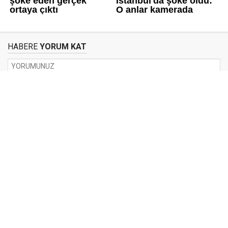
HABERE
YORUM KAT
UYARI:
Küfür, hakaret, rencide edici cümleler veya imalar, inançlara saldırı
içeren, imla kuralları ile yazılmamış,
Türkçe karakter kullanılmayan ve büyük harflerle yazılmış yorumlar
onaylanmamaktadır.