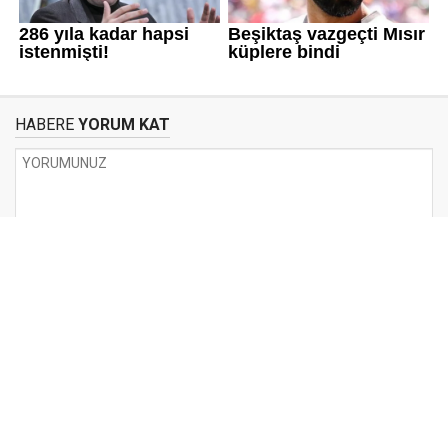
HABERE
YORUM KAT
UYARI:
Küfür, hakaret, rencide edici cümleler veya imalar, inançlara saldırı
içeren, imla kuralları ile yazılmamış,
Türkçe karakter kullanılmayan ve büyük harflerle yazılmış yorumlar
onaylanmamaktadır.