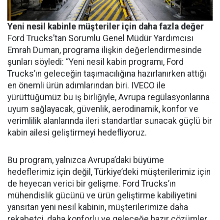
Yeni nesil kabinle müşteriler için daha fazla değer
Ford Trucks’tan Sorumlu Genel Müdür Yardımcısı
Emrah Duman, programa ilişkin değerlendirmesinde
şunları söyledi: “Yeni nesil kabin programı, Ford
Trucks’ın geleceğin taşımacılığına hazırlanırken attığı
en önemli ürün adımlarından biri. IVECO ile
yürüttüğümüz bu iş birliğiyle, Avrupa regülasyonlarına
uyum sağlayacak, güvenlik, aerodinamik, konfor ve
verimlilik alanlarında ileri standartlar sunacak güçlü bir
kabin ailesi geliştirmeyi hedefliyoruz.
Bu program, yalnızca Avrupa’daki büyüme
hedeflerimiz için değil, Türkiye’deki müşterilerimiz için
de heyecan verici bir gelişme. Ford Trucks’ın
mühendislik gücünü ve ürün geliştirme kabiliyetini
yansıtan yeni nesil kabinin, müşterilerimize daha
rekabetçi, daha konforlu ve geleceğe hazır çözümler