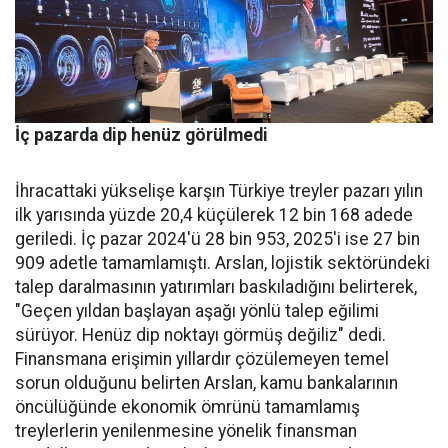
İç pazarda dip henüz görülmedi
İhracattaki yükselişe karşın Türkiye treyler pazarı yılın
ilk yarısında yüzde 20,4 küçülerek 12 bin 168 adede
geriledi. İç pa­zar 2024'ü 28 bin 953, 2025'i ise 27 bin
909 adetle tamamlamış­tı. Arslan, lojistik sektöründeki
talep daralmasının yatırımları baskıladığını belirterek,
"Geçen yıldan başlayan aşağı yönlü talep eğilimi
sürüyor. Henüz dip nok­tayı görmüş değiliz" dedi.
Finans­mana erişimin yıllardır çözüle­meyen temel
sorun olduğunu be­lirten Arslan, kamu bankalarının
öncülüğünde ekonomik ömrü­nü tamamlamış
treylerlerin ye­nilenmesine yönelik finansman