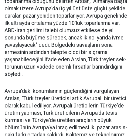
topar­lanma olduğunu belirten Arslan, "Almanya başta
olmak üzere Av­rupa'da üç yıl üst üste güçlü şe­kilde
daralan pazar yeniden to­parlanıyor. Avrupa genelinde
ilk altı ayda ortalama yüzde 10'luk toparlanma var.
ABD-İran geri­limi talebi olumsuz etkilese de yıl
sonunda büyüme sürecek, ancak ikinci yarıda ivme
yavaşlayacak" dedi. Bölgedeki savaşların sona
ermesinin ardından talepte ciddi bir sıçrama
yaşanabileceğini ifa­de eden Arslan, Türk treyler sek­
törünün uzun vadede önemli fır­satlar barındırdığını
söyledi.
Avrupa'daki konumlarının güçlendiğini vurgulayan
Arslan, "Türk treyler üreticisi artık Avru­palı bir üretici
ola­rak kabul ediliyor. Avrupalı üreticile­rin Türkiye'de
üre­tim yapması, Türk üreticilerin Avru­pa'da tesis
kurması ve Türkiye'de üreti­len araçların büyük
bölümünün Avru­pa'ya ihraç edilme­si iki pazar arasın­
daki farkı ortadan kaldırdı. Kalitemiz ve teknolojimiz