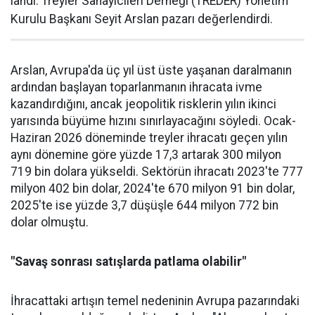
landı. Treyler Sanayicileri Der­neği (TREDER) Yönetim
Kurulu Başkanı Seyit Arslan pazarı değerlendirdi.
Arslan, Avrupa'da üç yıl üst üste yaşanan daralma­nın
ardından başlayan toparlan­manın ihracata ivme
kazandır­dığını, ancak jeopolitik riskle­rin yılın ikinci
yarısında büyüme hızını sınırlayacağını söyledi. Ocak-
Haziran 2026 döneminde treyler ihracatı geçen yılın
aynı dönemine göre yüzde 17,3 artarak 300 milyon
719 bin dolara yüksel­di. Sektörün ihracatı 2023'te 777
milyon 402 bin dolar, 2024'te 670 milyon 91 bin dolar,
2025'te ise yüzde 3,7 düşüşle 644 milyon 772 bin
dolar olmuştu.
"Savaş sonrası satışlarda patlama olabilir"
İhracattaki artışın temel nede­ninin Avrupa pazarındaki