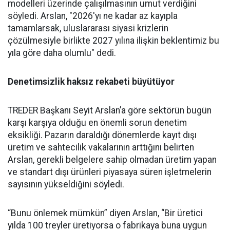
modelleri üzerinde çalışılması­nın umut verdiğini
söyledi. Ars­lan, "2026'yı ne kadar az kayıpla
tamamlarsak, uluslararası siya­si krizlerin
çözülmesiyle birlik­te 2027 yılına ilişkin beklentimiz bu
yıla göre daha olumlu" dedi.
Denetimsizlik haksız rekabeti büyütüyor
TREDER Başkanı Seyit Arslan’a göre sektörün bugün
karşı karşıya olduğu en önemli sorun denetim
eksikliği. Pazarın daraldığı dönemlerde kayıt dışı
üretim ve sahtecilik vakalarının arttığını belirten
Arslan, gerekli belgelere sahip olmadan üretim yapan
ve standart dışı ürünleri piyasaya süren işletmelerin
sayısının yükseldiğini söyledi.
“Bunu önlemek mümkün” diyen Arslan, “Bir üretici
yılda 100 treyler üretiyorsa o fabrikaya buna uygun