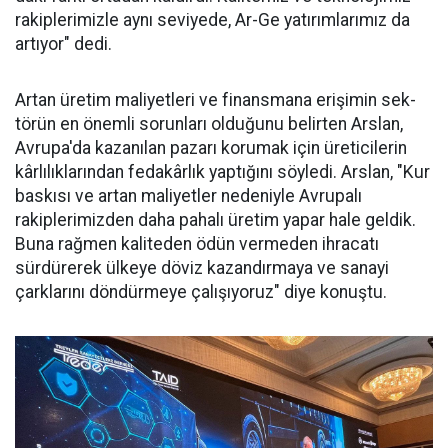
ra­kiplerimizle aynı seviyede, Ar-Ge ya­tırımlarımız da
ar­tıyor" dedi.
Artan üretim ma­liyetleri ve finans­mana erişimin sek­
törün en önemli sorunları oldu­ğunu belirten Arslan,
Avrupa'da kazanılan pazarı korumak için üreticilerin
kârlılıklarından fe­dakârlık yaptığını söyledi. Arslan, "Kur
baskısı ve artan maliyetler nedeniyle Avrupalı
rakiplerimiz­den daha pahalı üretim yapar ha­le geldik.
Buna rağmen kaliteden ödün vermeden ihracatı
sürdüre­rek ülkeye döviz kazandırmaya ve sanayi
çarklarını döndürmeye ça­lışıyoruz" diye konuştu.