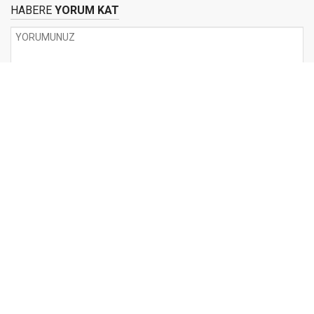
HABERE
YORUM KAT
UYARI:
Küfür, hakaret, rencide edici cümleler veya imalar, inançlara saldırı
içeren, imla kuralları ile yazılmamış,
Türkçe karakter kullanılmayan ve büyük harflerle yazılmış yorumlar
onaylanmamaktadır.