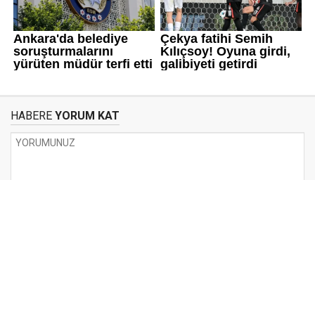
HABERE
YORUM KAT
UYARI:
Küfür, hakaret, rencide edici cümleler veya imalar, inançlara saldırı