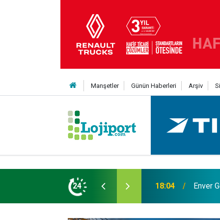
Manşetler
Günün Haberleri
Arşiv
S
 Yıldız daha kattı
24
12:50
Lojistik