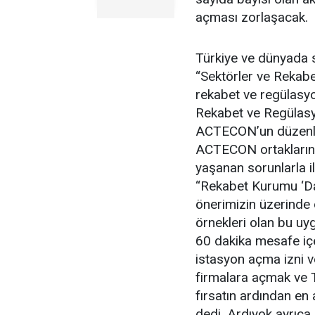
açması zorlaşacak.
Türkiye ve dünyada s
“Sektörler ve Rekabet
rekabet ve regülasyo
Rekabet ve Regülasy
ACTECON’un düzenl
ACTECON ortaklarından
yaşanan sorunlarla il
“Rekabet Kurumu ‘Da
önerimizin üzerinde 
örnekleri olan bu uyg
60 dakika mesafe içe
istasyon açma izni ve
firmalara açmak ve T
fırsatın ardından en
dedi. Ardıyok ayrıca, 