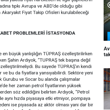
 adına tıpkı Avrupa ve ABD’de olduğu gibi
karyakıt Fiyat Takip Ofisleri kurulabileceği
EKABET PROBLEMLERİ İSTASYONDA
Av
 en büyük yanlışlığın TÜPRAŞ özelleştirilirken
ta
eken Şahin Ardıyok, “TUPRAŞ tek başına değil
özelleştirilmeliydi. Bu sayede TÜPRAŞ’ın kendi
r ve bu da fiyatlara yansıyabilirdi. Sektöre yeni
alık Gurubu ve Socar bu alanda çalışmalar
e’de her zaman petrol fiyatlarının yüksek
rden söz edildiğini belirten Ardıyok, “Petrol
lde aynı hızda piyasaya etki etmiyor, pompaya
deni ise piyasada az aktör olması yani dar bir