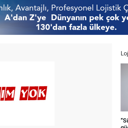
Loj
“S
gü