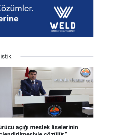
istik
ürücü açığı meslek liselerinin
çlendirilmesiyle çözülür”