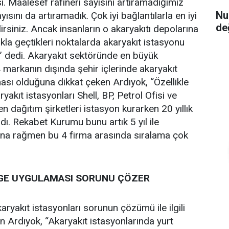
. Maalesef rafineri sayısını artıramadığımız
Nu
ayısını da artıramadık. Çok iyi bağlantılarla en iyi
de
ilirsiniz. Ancak insanların o akaryakıtı depolarına
lıkla geçtikleri noktalarda akaryakıt istasyonu
” dedi. Akaryakıt sektöründe en büyük
 markanın dışında şehir içlerinde akaryakıt
sı olduğuna dikkat çeken Ardıyok, “Özellikle
yakıt istasyonları Shell, BP, Petrol Ofisi ve
en dağıtım şirketleri istasyon kurarken 20 yıllık
dı. Rekabet Kurumu bunu artık 5 yıl ile
buna rağmen bu 4 firma arasında sıralama çok
.
GE UYGULAMASI SORUNU ÇÖZER
ryakıt istasyonları sorunun çözümü ile ilgili
n Ardıyok, “Akaryakıt istasyonlarında yurt