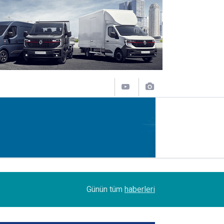
11:43
SOCAR Terminal de, MSC Tiger Servisi'nin uğrak 
Günün tüm
haberleri