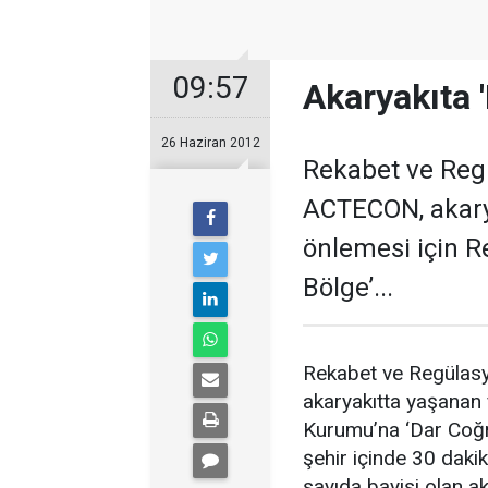
09:57
Akaryakıta '
26 Haziran 2012
Rekabet ve Reg
ACTECON, akarya
önlemesi için R
Bölge’...
Rekabet ve Regülas
akaryakıtta yaşanan 
Kurumu’na ‘Dar Coğr
şehir içinde 30 daki
sayıda bayisi olan ak