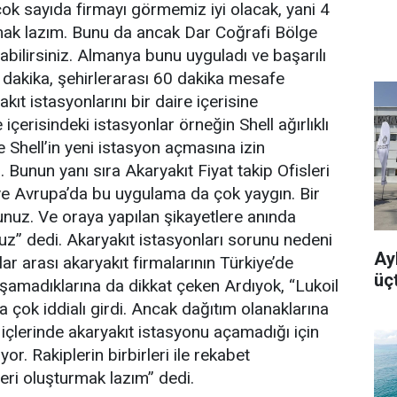
çok sayıda firmayı görmemiz iyi olacak, yani 4
mak lazım. Bunu da ancak Dar Coğrafi Bölge
abilirsiniz. Almanya bunu uyguladı ve başarılı
0 dakika, şehirlerarası 60 dakika mesafe
kıt istasyonlarını bir daire içerisine
 içerisindeki istasyonlar örneğin Shell ağırlıklı
de Shell’in yeni istasyon açmasına izin
Bunun yanı sıra Akaryakıt Fiyat takip Ofisleri
 ve Avrupa’da bu uygulama da çok yaygın. Bir
unuz. Ve oraya yapılan şikayetlere anında
z” dedi. Akaryakıt istasyonları sorunu nedeni
Ayb
slar arası akaryakıt firmalarının Türkiye’de
üç
aşamadıklarına da dikkat çeken Ardıyok, “Lukoil
 çok iddialı girdi. Ancak dağıtım olanaklarına
 içlerinde akaryakıt istasyonu açamadığı için
or. Rakiplerin birbirleri ile rekabet
leri oluşturmak lazım” dedi.