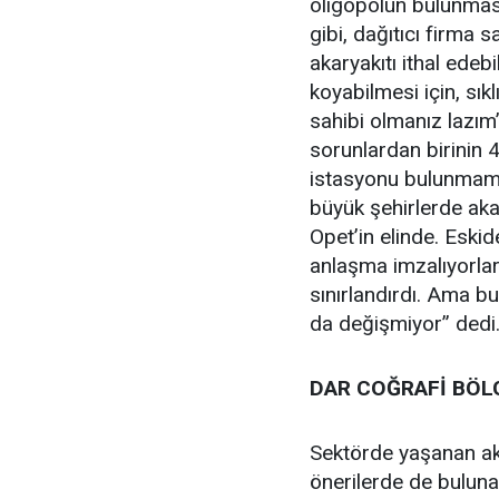
oligopolün bulunması
gibi, dağıtıcı firma s
akaryakıtı ithal edeb
koyabilmesi için, sık
sahibi olmanız lazım
sorunlardan birinin 4
istasyonu bulunmama
büyük şehirlerde akar
Opet’in elinde. Eskid
anlaşma imzalıyorlar
sınırlandırdı. Ama 
da değişmiyor” dedi
DAR COĞRAFİ BÖL
Sektörde yaşanan aka
önerilerde de buluna