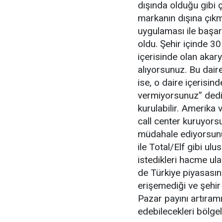
dışında olduğu gibi 
markanın dışına çık
uygulaması ile başar
oldu. Şehir içinde 3
içerisinde olan akarya
alıyorsunuz. Bu daire
ise, o daire içerisin
vermiyorsunuz” dedi. 
kurulabilir. Amerika
call center kuruyors
müdahale ediyorsunu
ile Total/Elf gibi ulu
istedikleri hacme ul
de Türkiye piyasasına
erişemediği ve şehir
Pazar payını artıramıy
edebilecekleri bölge