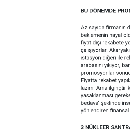
BU DÖNEMDE PRO
Az sayıda firmanın d
beklemenin hayal ol
fiyat dışı rekabete y
çalışıyorlar. Akaryak
istasyon diğeri ile 
arabasını yıkıyor, ba
promosyonlar sonucu 
Fiyatta rekabet yapı
lazım. Ama ilginçtir
yasaklanması gereke
bedava’ şeklinde ins
yönlendiren finansal
3 NÜKLEER SANTRA