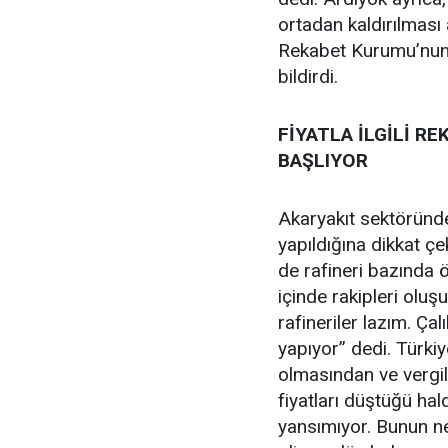
ortadan kaldırılması
Rekabet Kurumu’nun A
bildirdi.
FİYATLA İLGİLİ R
BAŞLIYOR
Akaryakıt sektöründe
yapıldığına dikkat ç
de rafineri bazında 
içinde rakipleri oluşu
rafineriler lazım. Ç
yapıyor” dedi. Türkiy
olmasından ve vergile
fiyatları düştüğü ha
yansımıyor. Bunun ne