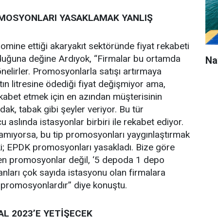
MOSYONLARI YASAKLAMAK YANLIŞ
omine ettiği akaryakıt sektöründe fiyat rekabeti
duğuna değine Ardıyok, “Firmalar bu ortamda
Na
önelirler. Promosyonlarla satışı artırmaya
ıtın litresine ödediği fiyat değişmiyor ama,
rekabet etmek için en azından müşterisinin
rdak, tabak gibi şeyler veriyor. Bu tür
aslında istasyonlar birbiri ile rekabet ediyor.
lamıyorsa, bu tip promosyonları yaygınlaştırmak
 ki; EPDK promosyonları yasakladı. Bize göre
n promosyonlar değil, ‘5 depoda 1 depo
anları çok sayıda istasyonu olan firmalara
 promosyonlardır” diye konuştu.
L 2023’E YETİŞECEK