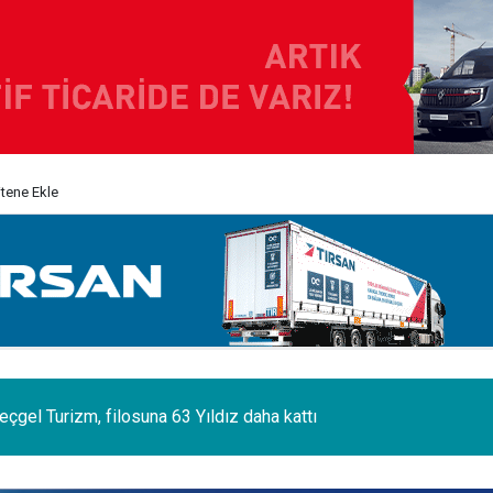
itene Ekle
 sektörünün acı kaybı; Cihan Yıldıran vefat etti