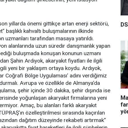
on yıllarda önemi gittikçe artan enerji sektörü,
DS
” başlıklı kahvaltı buluşmalarının ilkinde
n uzmanları tarafından masaya yatırıldı.
on alanlarında uzun süredir danışmanlık yapan
ediği buluşmada konuşan konunun uzmanı
 Şahin Ardıyok, akaryakıt fiyatları ile ilgili
gili yeni bir yaklaşım ortaya koydu. Ardıyok,
r Coğrafi Bölge Uygulaması’ adını verdiğimiz
durmalı. Avrupa ve özellikle de Almanya’da
ulama, şehir içinde 30 dakika, şehir dışında ise
Ma
risinde yoğunlaşan akaryakıt firmalarına yeni
fa
rmiyor. Amaç, bu alanları farklı akaryakıt
yö
ÜPRAŞ’ın özelleştirilmesi sırasında kaçırılan
 azından dağıtım düzeyinde rekabeti artırmak”
akaryakıtta fiyat hareketleri ile ilgili şüphelerin