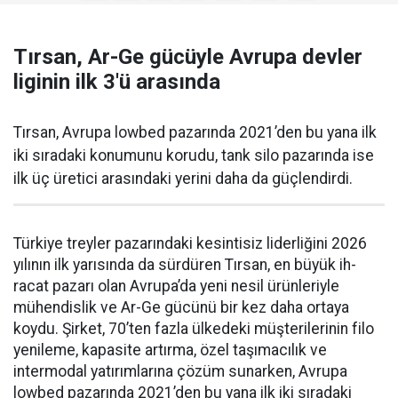
Tırsan, Ar-Ge gücüyle Avrupa devler
liginin ilk 3'ü arasında
Tırsan, Avrupa lowbed pazarında 2021’den bu yana ilk
iki sıradaki konumunu korudu, tank silo pazarında ise
ilk üç üretici arasındaki yerini daha da güçlen­dirdi.
Türkiye treyler pazarın­daki kesintisiz liderliğini 2026
yılının ilk yarısında da sürdüren Tırsan, en büyük ih­
racat pazarı olan Avrupa’da yeni nesil ürünleriyle
mühendislik ve Ar-Ge gücünü bir kez daha orta­ya
koydu. Şirket, 70’ten fazla ül­kedeki müşterilerinin filo
yenile­me, kapasite artırma, özel taşıma­cılık ve
intermodal yatırımlarına çözüm sunarken, Avrupa
lowbed pazarında 2021’den bu yana ilk iki sıradaki