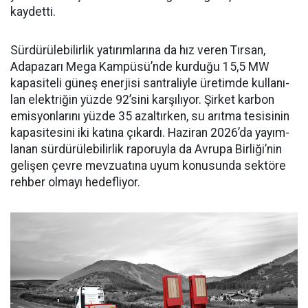
kaydetti.
Sürdürülebilirlik yatırımları­na da hız veren Tırsan,
Adapaza­rı Mega Kampüsü’nde kurduğu 15,5 MW
kapasiteli güneş ener­jisi santraliyle üretimde kullanı­
lan elektriğin yüzde 92’sini karşı­lıyor. Şirket karbon
emisyonları­nı yüzde 35 azaltırken, su arıtma tesisinin
kapasitesini iki katına çıkardı. Haziran 2026’da yayım­
lanan sürdürülebilirlik raporuyla da Avrupa Birliği’nin
gelişen çev­re mevzuatına uyum konusunda sektöre
rehber olmayı hedefliyor.