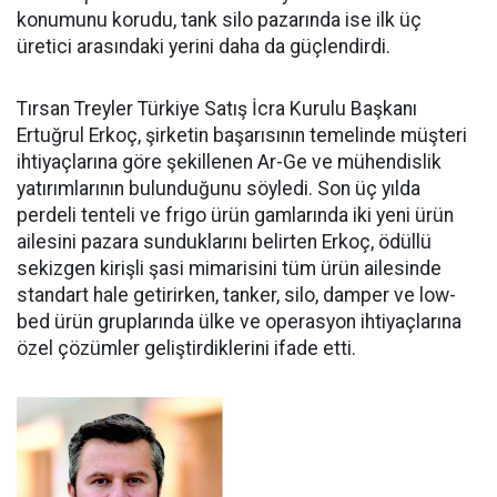
konumunu korudu, tank silo pazarında ise ilk üç
üretici arasındaki yerini daha da güçlen­dirdi.
Tırsan Treyler Türkiye Satış İcra Kurulu Başkanı
Ertuğrul Er­koç, şirketin başarısının teme­linde müşteri
ihtiyaçlarına göre şekillenen Ar-Ge ve mühendislik
yatırımlarının bulunduğunu söy­ledi. Son üç yılda
perdeli tenteli ve frigo ürün gamlarında iki yeni ürün
ailesini pazara sundukları­nı belirten Erkoç, ödüllü
sekizgen kirişli şasi mimarisini tüm ürün ailesinde
standart hale getirir­ken, tanker, silo, damper ve low­
bed ürün gruplarında ülke ve ope­rasyon ihtiyaçlarına
özel çözüm­ler geliştirdiklerini ifade etti.