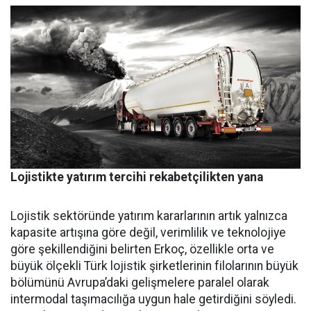
Lojistikte yatırım tercihi rekabetçilikten yana
Lojistik sektöründe yatırım ka­rarlarının artık yalnızca
kapasi­te artışına göre değil, verimlilik ve teknolojiye
göre şekillendiği­ni belirten Erkoç, özellikle orta ve
büyük ölçekli Türk lojistik şirket­lerinin filolarının büyük
bölümü­nü Avrupa’daki gelişmelere para­lel olarak
intermodal taşımacılı­ğa uygun hale getirdiğini söyledi.