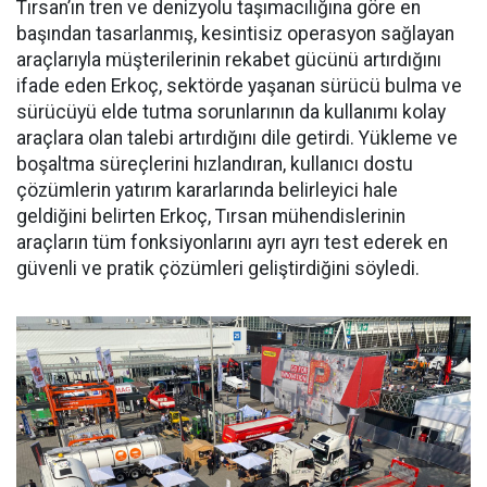
Tırsan’ın tren ve denizyolu taşı­macılığına göre en
başından ta­sarlanmış, kesintisiz operasyon sağlayan
araçlarıyla müşterile­rinin rekabet gücünü artırdığını
ifade eden Erkoç, sektörde yaşa­nan sürücü bulma ve
sürücüyü el­de tutma sorunlarının da kullanı­mı kolay
araçlara olan talebi ar­tırdığını dile getirdi. Yükleme ve
boşaltma süreçlerini hızlandıran, kullanıcı dostu
çözümlerin yatı­rım kararlarında belirleyici hale
geldiğini belirten Erkoç, Tırsan mühendislerinin
araçların tüm fonksiyonlarını ayrı ayrı test ede­rek en
güvenli ve pratik çözümleri geliştirdiğini söyledi.