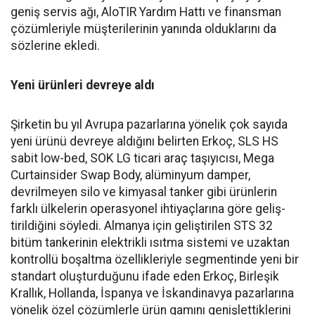
geniş ser­vis ağı, AloTIR Yardım Hattı ve finansman
çözümleriyle müşte­rilerinin yanında olduklarını da
sözlerine ekledi.
Yeni ürünleri devreye aldı
Şirketin bu yıl Avrupa pazar­larına yönelik çok sayıda
yeni ürünü devreye aldığını belirten Erkoç, SLS HS
sabit low-bed, SOK LG ticari araç taşıyıcısı, Mega
Curtainsider Swap Body, alüminyum damper,
devrilme­yen silo ve kimyasal tanker gibi ürünlerin
farklı ülkelerin ope­rasyonel ihtiyaçlarına göre geliş­
tirildiğini söyledi. Almanya için geliştirilen STS 32
bitüm tan­kerinin elektrikli ısıtma siste­mi ve uzaktan
kontrollü boşalt­ma özellikleriyle segmentinde yeni bir
standart oluşturduğunu ifade eden Erkoç, Birleşik
Kral­lık, Hollanda, İspanya ve İskan­dinavya pazarlarına
yönelik özel çözümlerle ürün gamını geniş­lettiklerini