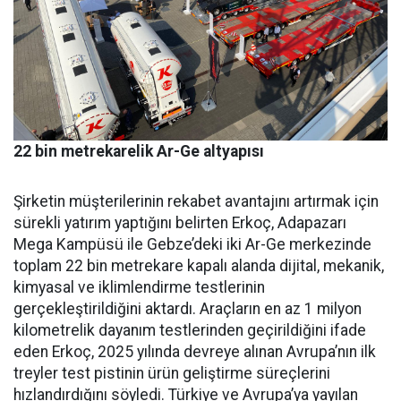
22 bin metrekarelik Ar-Ge altyapısı
Şirketin müşterilerinin reka­bet avantajını artırmak için
sü­rekli yatırım yaptığını belirten Erkoç, Adapazarı
Mega Kampü­sü ile Gebze’deki iki Ar-Ge mer­kezinde
toplam 22 bin metreka­re kapalı alanda dijital, mekanik,
kimyasal ve iklimlendirme test­lerinin
gerçekleştirildiğini ak­tardı. Araçların en az 1 milyon
kilometrelik dayanım testlerin­den geçirildiğini ifade
eden Er­koç, 2025 yılında devreye alınan Avrupa’nın ilk
treyler test pisti­nin ürün geliştirme süreçlerini
hızlandırdığını söyledi. Türkiye ve Avrupa’ya yayılan