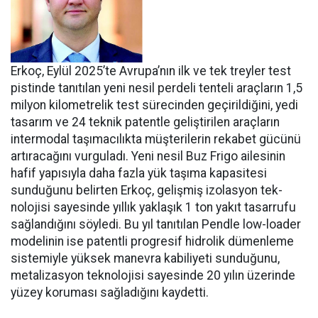
Erkoç, Eylül 2025’te Avru­pa’nın ilk ve tek treyler test
pistin­de tanıtılan yeni nesil perdeli ten­teli araçların 1,5
milyon kilomet­relik test sürecinden geçirildiğini, yedi
tasarım ve 24 teknik patentle geliştirilen araçların
intermodal taşımacılıkta müşterilerin reka­bet gücünü
artıracağını vurgula­dı. Yeni nesil Buz Frigo ailesinin
hafif yapısıyla daha fazla yük ta­şıma kapasitesi
sunduğunu belir­ten Erkoç, gelişmiş izolasyon tek­
nolojisi sayesinde yıllık yaklaşık 1 ton yakıt tasarrufu
sağlandığı­nı söyledi. Bu yıl tanıtılan Pendle low-loader
modelinin ise patent­li progresif hidrolik dümenleme
sistemiyle yüksek manevra kabi­liyeti sunduğunu,
metalizasyon teknolojisi sayesinde 20 yılın üze­rinde
yüzey koruması sağladığını kaydetti.