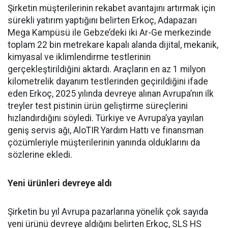
Şirketin müşterilerinin reka­bet avantajını artırmak için
sü­rekli yatırım yaptığını belirten Erkoç, Adapazarı
Mega Kampü­sü ile Gebze’deki iki Ar-Ge mer­kezinde
toplam 22 bin metreka­re kapalı alanda dijital, mekanik,
kimyasal ve iklimlendirme test­lerinin
gerçekleştirildiğini ak­tardı. Araçların en az 1 milyon
kilometrelik dayanım testlerin­den geçirildiğini ifade
eden Er­koç, 2025 yılında devreye alınan Avrupa’nın ilk
treyler test pisti­nin ürün geliştirme süreçlerini
hızlandırdığını söyledi. Türkiye ve Avrupa’ya yayılan
geniş ser­vis ağı, AloTIR Yardım Hattı ve finansman
çözümleriyle müşte­rilerinin yanında olduklarını da
sözlerine ekledi.
Yeni ürünleri devreye aldı
Şirketin bu yıl Avrupa pazar­larına yönelik çok sayıda
yeni ürünü devreye aldığını belirten Erkoç, SLS HS