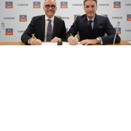
08 Ağustos 2026
17:21
Ford Trucks ve IVECO’nun gücü Yeni
Nesil Kabin Projesi’nde birleşecek
Ford Otosan’ın global ağır ticari araç markası Ford
Trucks, IVECO ile yürüttüğü iş birliği kapsamında