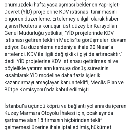
önümüzdeki hafta yasalaşması beklenen Yap-İşlet-
Devret (YİD) projelerine KDV istisnası tanınmasını
öngören düzenleme. Ertelemeyle ilgili olarak haber
ajansı Reuters'a konuşan üst düzey bir Karayolları
Genel Müdürlüğü yetkilisi, "YİD projelerinde KDV
istisnası getiren teklifin Meclis'te görüşmeleri devam
ediyor. Bu düzenleme nedeniyle ihale 20 Nisan'a
ertelendi. KDV ile ilgili değişiklik ilgiyi de artıracaktır."
dedi. YİD projelerine KDV istisnası getirilmesini ve
böylelikle yatırımların kamuya dönüş süresinin
kısaltılarak YİD modeline daha fazla işlerlik
kazandırmayı amaçlayan kanun teklifi, Meclis Plan ve
Bütçe Komisyonu'nda kabul edilmişti.
İstanbul'a üçüncü köprü ve bağlantı yollarını da içeren
Kuzey Marmara Otoyolu İhalesi için, ocak ayında
şartname alan 18 firmanın hiçbirinden teklif
gelmemesi üzerine ihale iptal edilmiş, hükümet