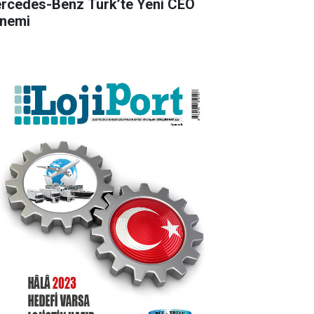
rcedes-Benz Türk’te Yeni CEO
nemi