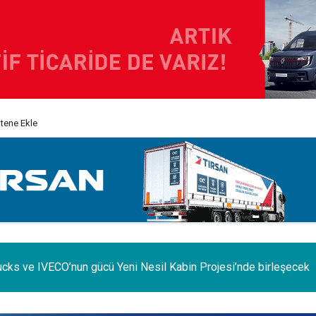
itene Ekle
e iç pazar daraldı, ihracat şaha kalktı