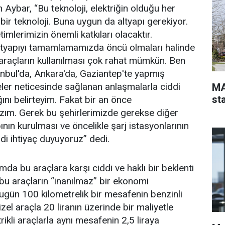
 Aybar, “Bu teknoloji, elektriğin olduğu her
 bir teknoloji. Buna uygun da altyapı gerekiyor.
imlerimizin önemli katkıları olacaktır.
altyapıyı tamamlamamızda öncü olmaları halinde
araçların kullanılması çok rahat mümkün. Ben
tanbul'da, Ankara'da, Gaziantep'te yapmış
r neticesinde sağlanan anlaşmalarla ciddi
MA
st
ını belirteyim. Fakat bir an önce
zım. Gerek bu şehirlerimizde gerekse diğer
ının kurulması ve öncelikle şarj istasyonlarının
di ihtiyaç duyuyoruz” dedi.
da bu araçlara karşı ciddi ve haklı bir beklenti
 bu araçların “inanılmaz” bir ekonomi
ugün 100 kilometrelik bir mesafenin benzinli
izel araçla 20 liranın üzerinde bir maliyetle
trikli araçlarla aynı mesafenin 2,5 liraya