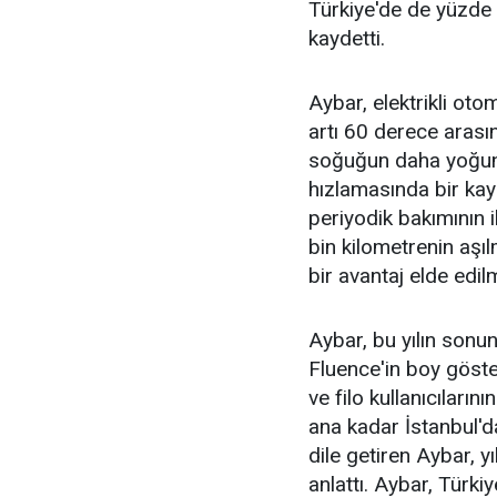
Türkiye'de de yüzde 
kaydetti.
Aybar, elektrikli oto
artı 60 derece arası
soğuğun daha yoğun 
hızlamasında bir kayı
periyodik bakımının ik
bin kilometrenin aşıl
bir avantaj elde edi
Aybar, bu yılın sonu
Fluence'in boy göster
ve filo kullanıcıların
ana kadar İstanbul'd
dile getiren Aybar, y
anlattı. Aybar, Türki