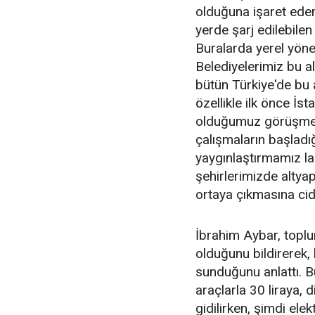
olduğuna işaret eden
yerde şarj edilebilen
Buralarda yerel yönet
Belediyelerimiz bu 
bütün Türkiye'de bu 
özellikle ilk önce İs
olduğumuz görüşmele
çalışmaların başladığ
yaygınlaştırmamız la
şehirlerimizde altyap
ortaya çıkmasına cid
İbrahim Aybar, toplum
olduğunu bildirerek,
sunduğunu anlattı. B
araçlarla 30 liraya, d
gidilirken, şimdi elek