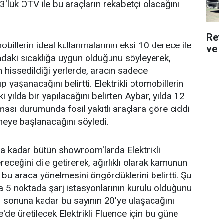
3'lük ÖTV ile bu araçların rekabetçi olacağını
Re
mobillerin ideal kullanmalarının eksi 10 derece ile
ve 
ndaki sıcaklığa uygun olduğunu söyleyerek,
hissedildiği yerlerde, aracın sadece
p yaşanacağını belirtti. Elektrikli otomobillerin
i yılda bir yapılacağını belirten Aybar, yılda 12
ması durumunda fosil yakıtlı araçlara göre ciddi
lmeye başlanacağını söyledi.
na kadar bütün showroom'larda Elektrikli
eceğini dile getirerek, ağırlıklı olarak kamunun
ın bu araca yönelmesini öngördüklerini belirtti. Şu
a 5 noktada şarj istasyonlarının kurulu olduğunu
ıl sonuna kadar bu sayının 20'ye ulaşacağını
ye'de üretilecek Elektrikli Fluence için bu güne