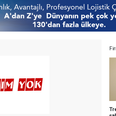
Fi
Tr
şa