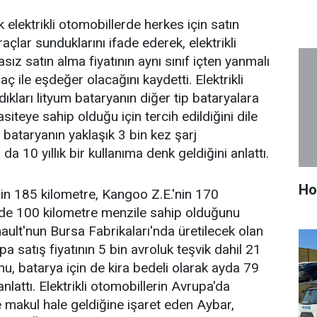
 elektrikli otomobillerde herkes için satın
 araçlar sunduklarını ifade ederek, elektrikli
sız satın alma fiyatının aynı sınıf içten yanmalı
aç ile eşdeğer olacağını kaydetti. Elektrikli
ıkları lityum bataryanın diğer tip bataryalara
iteye sahip olduğu için tercih edildiğini dile
 bataryanın yaklaşık 3 bin kez şarj
 da 10 yıllık bir kullanıma denk geldiğini anlattı.
Ho
nin 185 kilometre, Kangoo Z.E.'nin 170
 de 100 kilometre menzile sahip olduğunu
ault'nun Bursa Fabrikaları'nda üretilecek olan
a satış fiyatının 5 bin avroluk teşvik dahil 21
u, batarya için de kira bedeli olarak ayda 79
anlattı. Elektrikli otomobillerin Avrupa'da
e makul hale geldiğine işaret eden Aybar,