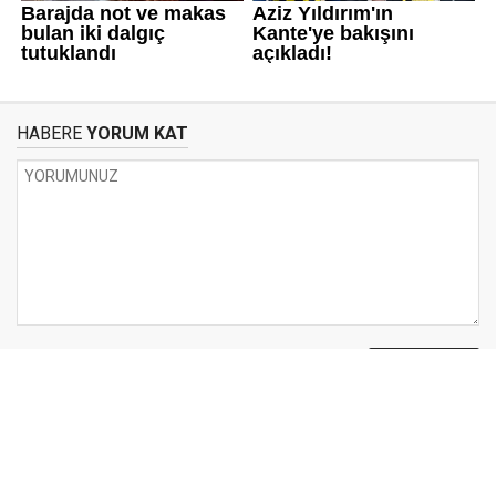
HABERE
YORUM KAT
UYARI:
Küfür, hakaret, rencide edici cümleler veya imalar, inançlara saldırı
içeren, imla kuralları ile yazılmamış,
Türkçe karakter kullanılmayan ve büyük harflerle yazılmış yorumlar
onaylanmamaktadır.