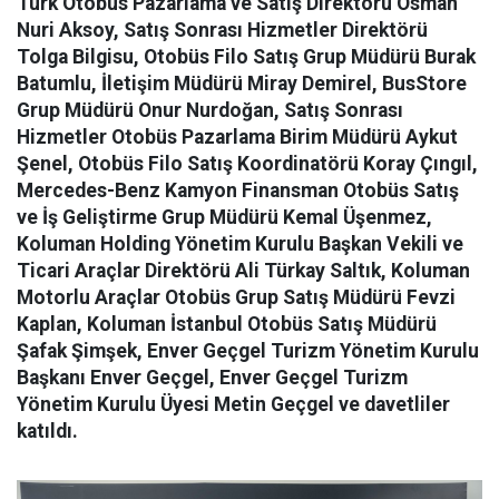
Türk Otobüs Pazarlama ve Satış Direktörü Osman
Nuri Aksoy, Satış Sonrası Hizmetler Direktörü
Tolga Bilgisu, Otobüs Filo Satış Grup Müdürü Burak
Batumlu, İletişim Müdürü Miray Demirel, BusStore
Grup Müdürü Onur Nurdoğan, Satış Sonrası
Hizmetler Otobüs Pazarlama Birim Müdürü Aykut
Şenel, Otobüs Filo Satış Koordinatörü Koray Çıngıl,
Mercedes-Benz Kamyon Finansman Otobüs Satış
ve İş Geliştirme Grup Müdürü Kemal Üşenmez,
Koluman Holding Yönetim Kurulu Başkan Vekili ve
Ticari Araçlar Direktörü Ali Türkay Saltık, Koluman
Motorlu Araçlar Otobüs Grup Satış Müdürü Fevzi
Kaplan, Koluman İstanbul Otobüs Satış Müdürü
Şafak Şimşek, Enver Geçgel Turizm Yönetim Kurulu
Başkanı Enver Geçgel, Enver Geçgel Turizm
Yönetim Kurulu Üyesi Metin Geçgel ve davetliler
katıldı.