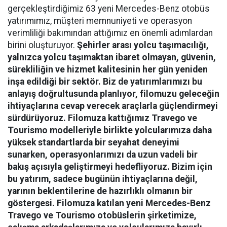
gerçekleştirdiğimiz 63 yeni Mercedes-Benz otobüs
yatırımımız, müşteri memnuniyeti ve operasyon
verimliliği bakımından attığımız en önemli adımlardan
birini oluşturuyor.
Şehirler arası yolcu taşımacılığı,
yalnızca yolcu taşımaktan ibaret olmayan, güvenin,
sürekliliğin ve hizmet kalitesinin her gün yeniden
inşa edildiği bir sektör. Biz de yatırımlarımızı bu
anlayış doğrultusunda planlıyor, filomuzu geleceğin
ihtiyaçlarına cevap verecek araçlarla güçlendirmeyi
sürdürüyoruz. Filomuza kattığımız Travego ve
Tourismo modelleriyle birlikte yolcularımıza daha
yüksek standartlarda bir seyahat deneyimi
sunarken, operasyonlarımızı da uzun vadeli bir
bakış açısıyla geliştirmeyi hedefliyoruz. Bizim için
bu yatırım, sadece bugünün ihtiyaçlarına değil,
yarının beklentilerine de hazırlıklı olmanın bir
göstergesi. Filomuza katılan yeni Mercedes-Benz
Travego ve Tourismo otobüslerin şirketimize,